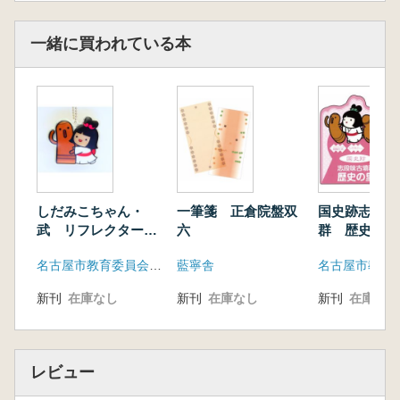
一緒に買われている本
しだみこちゃん・
一筆箋 正倉院盤双
国史跡志段味
武 リフレクターキ
六
群 歴史の里
ーホルダー
帳 ピンク
名古屋市教育委員会文化財保護室
藍寧舎
新刊
在庫なし
新刊
在庫なし
新刊
在庫なし
レビュー