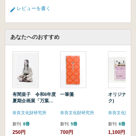
レビューを書く
あなたへのおすすめ
有間皇子 令和6年度
一筆箋
オリジナル野
夏期企画展「万葉挽
ク)
歌(レクイエム)」特
奈良文化財研究所
奈良文化財研究所
奈良文化財研
製A5クリアファイル
新刊
8冊
新刊
5冊
新刊
6冊
250円
700円
1,100円