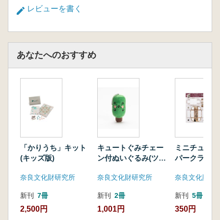
レビューを書く
あなたへのおすすめ
「かりうち」キット
キュートぐみチェー
ミニチュア石
(キッズ版)
ン付ぬいぐるみ(ツゲ
パークラフト
じい)
ラ古墳
奈良文化財研究所
奈良文化財研究所
新刊
7冊
新刊
2冊
新刊
5冊
2,500円
1,001円
350円