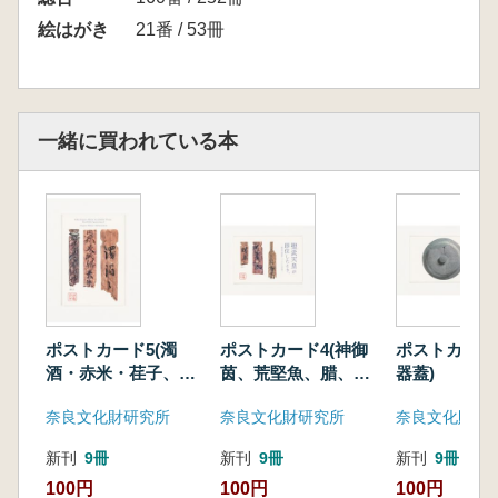
絵はがき
21番 / 53冊
一緒に買われている本
ポストカード5(濁
ポストカード4(神御
ポストカード
酒・赤米・荏子、原
茵、荒堅魚、腊、原
器蓋)
寸)
寸)
奈良文化財研究所
奈良文化財研究所
奈良文化財研
新刊
9冊
新刊
9冊
新刊
9冊
100円
100円
100円