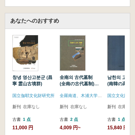
あなたへのおすすめ
창녕 영산고분군 (昌
全南의 古代墓制
남한의 고구려
寧 霊山古墳群)
(全南の古代墓制)
(南韓の高句
全2冊
跡) 現況調
国立伽耶文化財研究所
全羅南道、木浦大学校博物館
国立文化財研
存整備基本計画
新刊
在庫なし
新刊
在庫なし
新刊
在庫なし
古書
1 点
古書
2 点
古書
1 点
11,000 円
4,009 円~
15,840 円