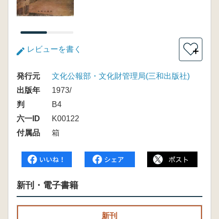
レビューを書く
＋
発行元
文化公報部・文化財管理局(三和出版社)
出版年
1973/
判
B4
六一ID
K00122
付属品
箱
新刊・電子書籍
新刊