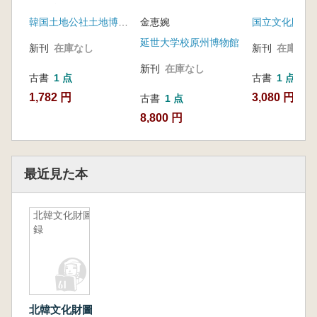
覧(改訂2版))
韓国土地公社土地博物館
金恵婉
国立文化財研
延世大学校原州博物館
新刊
在庫なし
新刊
在庫なし
新刊
在庫なし
古書
1 点
古書
1 点
1,782 円
3,080 円
古書
1 点
8,800 円
最近見た本
北韓文化財圖
録
北韓文化財圖