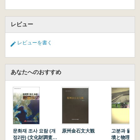
レビュー
レビューを書く
あなたへのおすすめ
문화재 조사 요람 (개
原州金石文大観
고분과 물리탑
정2판) (文化財調査要
墳と物理踏査