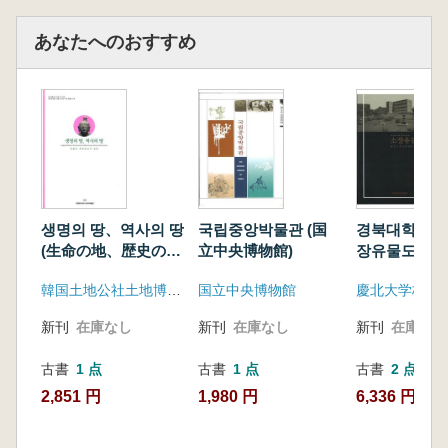
あなたへのおすすめ
생명의 땅、역사의 땅
국립중앙박물관 (国
경북대학교박
(生命の地、歴史の
立中央博物館)
장유물도록 
地) 개발과 문화유
校博物館所蔵
韓国土地公社土地博物館
国立中央博物館
慶北大学校博
산의 보존(開発と文
録
化遺産の保存)
新刊
在庫なし
新刊
在庫なし
新刊
在庫なし
古書
1 点
古書
1 点
古書
2 点
2,851 円
1,980 円
6,336 円~