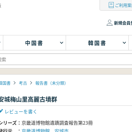
ご利用案
版
新規会員
中国書
韓国書
韓国書
考古
報告書（未分類）
安城梅山里高麗古墳群
レビューを書く
シリーズ
京畿道博物館遺蹟調査報告第23冊
発行元
京畿道博物館、安城市