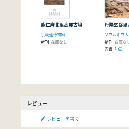
龍仁麻北里高麗古墳
丹陽玄谷里
京畿道博物館
新刊
在庫なし
新刊
在庫な
古書
1 点
レビュー
レビューを書く