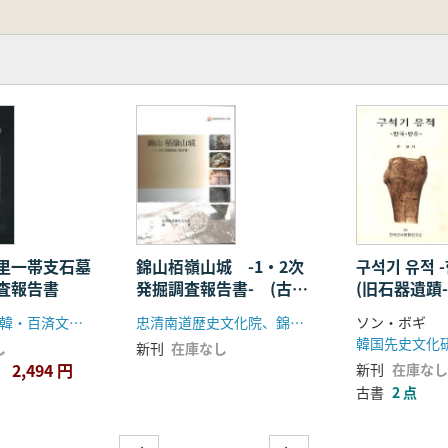
里一帯支石墓
錦山栢嶺山城 -1・2次
구석기 유적 
査報告書
発掘調査報告書- (古
(旧石器遺蹟
書)
州-)
圓光大学校馬韓・百済文化研究所 高敞郡
忠清南道歴史文化院、錦山郡
ソン・ボギ
韓国先史文化
し
新刊
在庫なし
2,494 円
新刊
在庫なし
古書
2 点