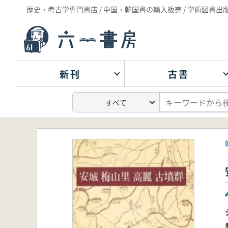
歴史・考古学専門書店 / 中国・韓国書の輸入販売 / 学術図書出
新刊
古書