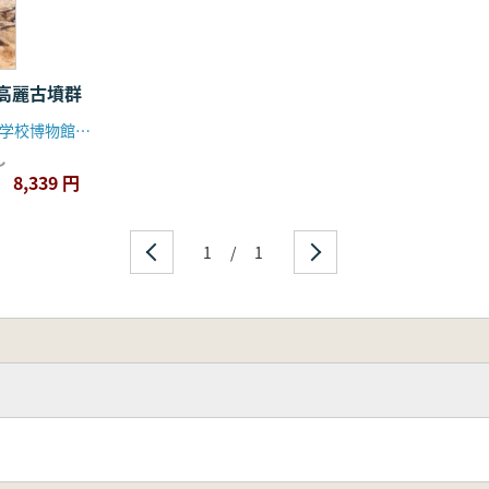
高麗古墳群
ソウル市立大学校博物館、韓国道路公社
し
8,339 円
1
/
1