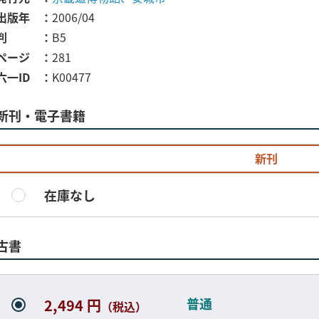
出版年
2006/04
判
B5
ページ
281
六一ID
K00477
新刊・電子書籍
新刊
在庫なし
古書
普通
2,494 円
（税込）