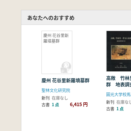
あなたへのおすすめ
慶州 花谷里新
羅墳墓群
高敞 竹林
慶州 花谷里新羅墳墓群
群 地表調
聖林文化研究院
新刊
在庫なし
新刊
在庫な
6,415 円
古書
1 点
古書
1 点