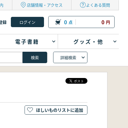
内
店舗情報・アクセス
よくある質問
0
0
登録
点
円
電子書籍
グッズ・他
詳細検索
ほしいものリストに追加