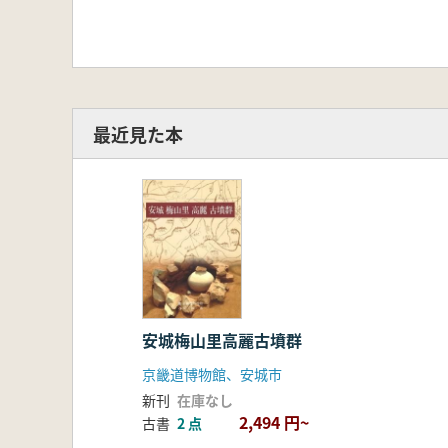
最近見た本
安城梅山里高麗古墳群
京畿道博物館、安城市
新刊
在庫なし
2,494 円~
古書
2 点