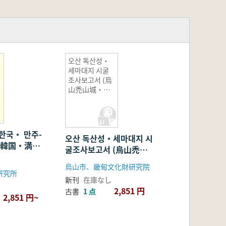
오산 독산성・
세마대지 시굴
조사보고서 (烏
山禿山城・洗
馬台址試掘調
査報告書)
-한국・ 만주-
오산 독산성・세마대지 시
-韓国・満
굴조사보고서 (烏山禿山
城・洗馬台址試掘調査報
烏山市、畿甸文化財研究院
告書)
研究所
新刊
在庫なし
2,851 円
古書
1 点
2,851 円~