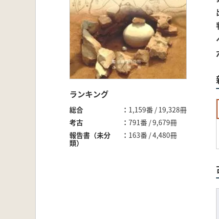
ランキング
総合
1,159番 / 19,328冊
考古
791番 / 9,679冊
報告書（未分
163番 / 4,480冊
類）