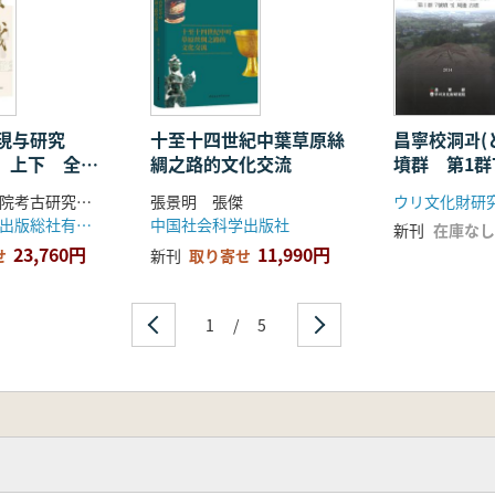
発現与研究
十至十四世紀中葉草原絲
昌寧校洞과(
24 上下 全2
綢之路的文化交流
墳群 第1群
周辺古墳
中国社会科学院考古研究所 河北省文物考古研究院 編
張景明 張傑
ウリ文化財研
陝西師範大学出版総社有限公司
中国社会科学出版社
新刊
在庫なし
23,760円
11,990円
せ
新刊
取り寄せ
1
/
5