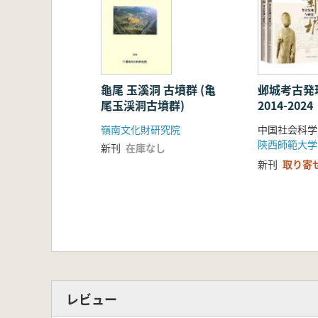
龜尾 玉溪洞 古墳群 (亀
邺城考古
尾玉渓洞古墳群)
2014-20
冊
嶺南文化財研究院
新刊
在庫なし
新刊
取り寄
レビュー