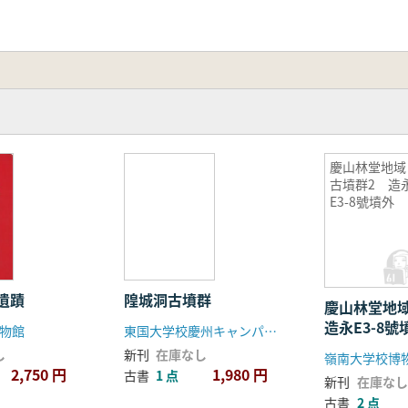
慶山林堂地域
古墳群2 造
E3-8號墳外
遺蹟
隍城洞古墳群
慶山林堂地
造永E3-8號
物館
東国大学校慶州キャンパス博物館
し
新刊
在庫なし
2,750 円
1,980 円
古書
1 点
新刊
在庫なし
古書
2 点