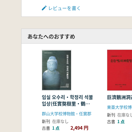
レビューを書く
あなたへのおすすめ
임실 오수리・학정리 석불
巨濟鵝洲洞
입상(任實獒樹里・鶴亭
東亜大学校博
里石仏立像)
群山大学校博物館・任實郡
新刊
在庫な
新刊
在庫なし
古書
1 点
2,494 円
古書
1 点