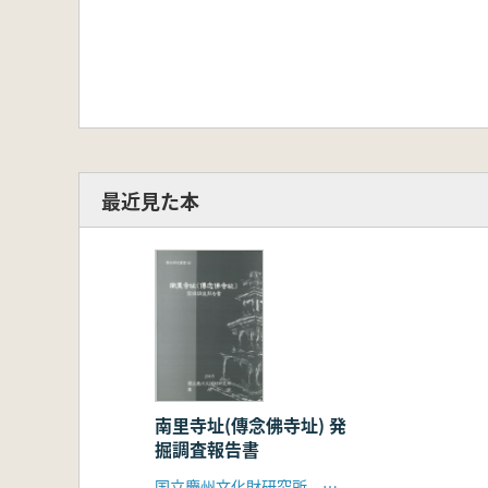
最近見た本
南里寺址(傳念佛寺址) 発
掘調査報告書
国立慶州文化財研究所、慶州市