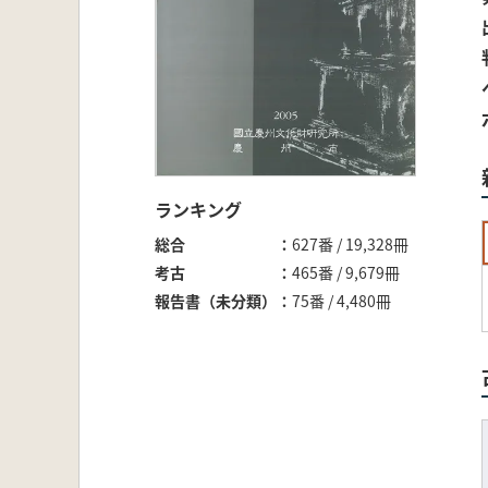
ランキング
総合
627番 / 19,328冊
考古
465番 / 9,679冊
報告書（未分類）
75番 / 4,480冊