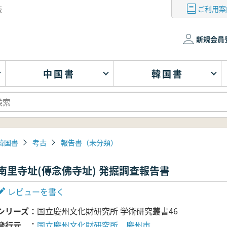
ご利用案
版
新規会員
中国書
韓国書
韓国書
考古
報告書（未分類）
南里寺址(傳念佛寺址) 発掘調査報告書
レビューを書く
シリーズ
国立慶州文化財研究所 学術研究叢書46
発行元
国立慶州文化財研究所、慶州市