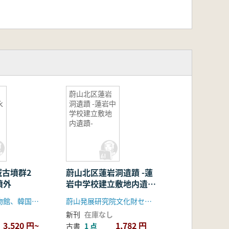
蔚山北区蓮岩
永
洞遺蹟 -蓮岩中
学校建立敷地
内遺蹟-
域古墳群2
蔚山北区蓮岩洞遺蹟 -蓮
墳外
岩中学校建立敷地内遺
蹟-
嶺南大学校博物館、韓国土地開発公社慶北支社
蔚山発展研究院文化財センター
新刊
在庫なし
3,520 円~
1,782 円
古書
1 点