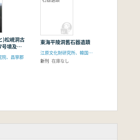
と)松峴洞古
東海平陵洞舊石器遺蹟
7号墳及び
江原文化財研究所、韓国土地公社
究院、昌寧郡
新刊
在庫なし