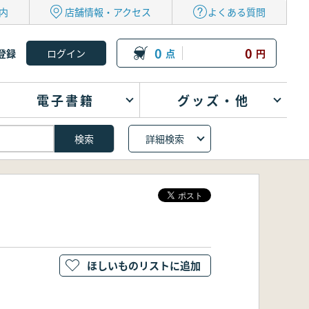
内
店舗情報・アクセス
よくある質問
0
0
登録
点
円
電子書籍
グッズ・他
詳細検索
ほしいものリストに追加