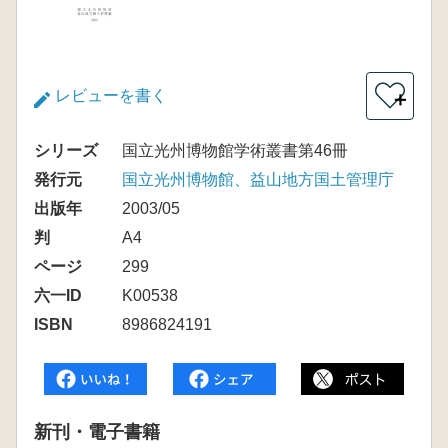
レビューを書く
＋
シリーズ
国立光州博物館学術叢書第46冊
発行元
国立光州博物館、益山地方国土管理庁
出版年
2003/05
判
A4
ページ
299
六一ID
K00538
ISBN
8986824191
新刊・電子書籍