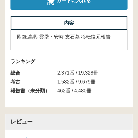
カートに入れる
内容
附録.高興 雲垈・安峙 支石墓 移転復元報告
ランキング
総合
2,371番 / 19,328冊
考古
1,582番 / 9,679冊
報告書（未分類）
462番 / 4,480冊
レビュー