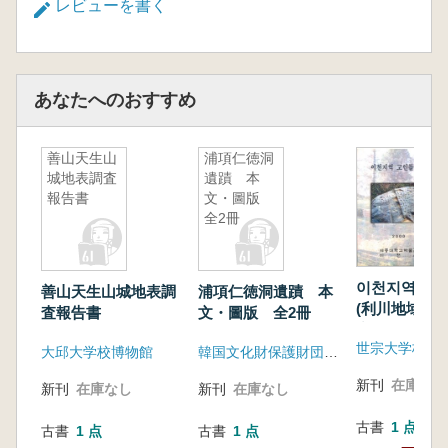
レビューを書く
あなたへのおすすめ
善山天生山
浦項仁徳洞
城地表調査
遺蹟 本
報告書
文・圖版
全2冊
이천지역 고인
善山天生山城地表調
浦項仁徳洞遺蹟 本
(利川地域支
査報告書
文・圖版 全2冊
究)
大邱大学校博物館
韓国文化財保護財団、浦項市
新刊
在庫なし
新刊
在庫なし
新刊
在庫なし
古書
1 点
古書
1 点
古書
1 点