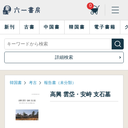
0
新刊
古書
中国書
韓国書
電子書籍
詳細検索
韓国書
考古
報告書（未分類）
高興 雲垈・安峙 支石墓