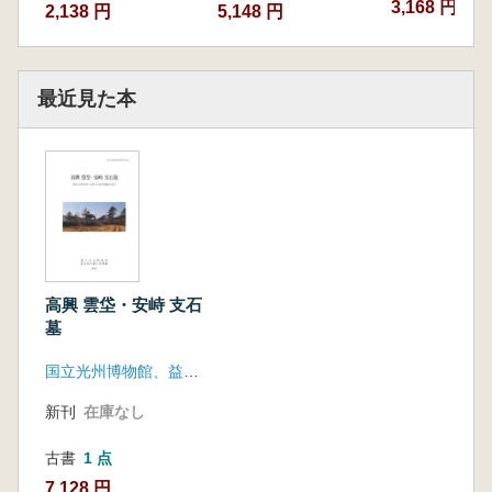
3,168 円
2,138 円
5,148 円
最近見た本
高興 雲垈・安峙 支石
墓
国立光州博物館、益山地方国土管理庁
新刊
在庫なし
古書
1 点
7,128 円