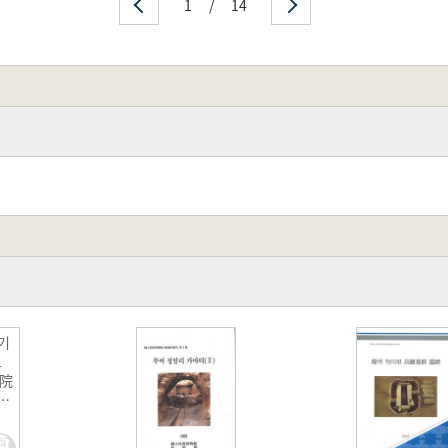
1
/
14
기
보
七院
査