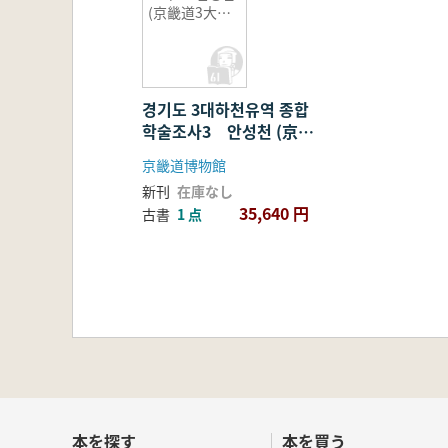
(京畿道3大河
川流域総合学
術調査3 安城
川) 全3冊
경기도 3대하천유역 종합
학술조사3 안성천 (京畿
道3大河川流域総合学術
京畿道博物館
調査3 安城川) 全3冊
新刊
在庫なし
35,640 円
古書
1 点
本を探す
本を買う