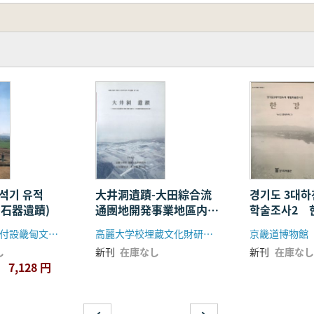
구석기 유적
大井洞遺蹟-大田綜合流
경기도 3대하
石器遺蹟)
通團地開発事業地區内文
학술조사2 
化遺蹟発掘調査報告書-
3大河川流
京畿文化財団付設畿甸文化財研究院、廣州市、2001世界陶磁器エキスポ組織委員会
高麗大学校埋蔵文化財研究所、大田広域市都市開発公社
京畿道博物館
査2 漢江)
し
新刊
在庫なし
新刊
在庫なし
7,128 円