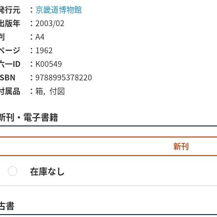
発行元
京畿道博物館
出版年
2003/02
判
A4
ページ
1962
六一ID
K00549
ISBN
9788995378220
付属品
箱
付図
新刊・電子書籍
新刊
在庫なし
古書