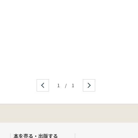
1
/
1
本を売る・出版する