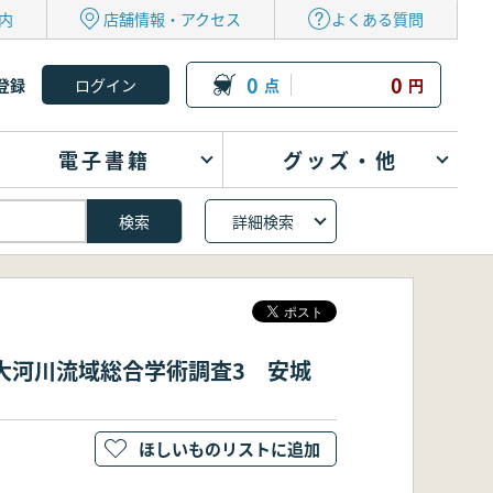
内
店舗情報・アクセス
よくある質問
0
0
登録
点
円
電子書籍
グッズ・他
詳細検索
道3大河川流域総合学術調査3 安城
ほしいものリストに追加