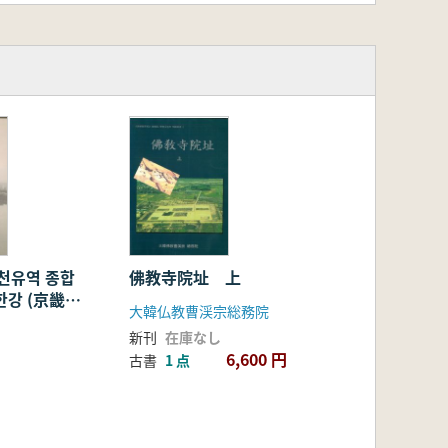
천유역 종합
佛教寺院址 上
한강 (京畿道
大韓仏教曹渓宗総務院
域総合学術調
新刊
在庫なし
 全3冊
6,600 円
古書
1 点