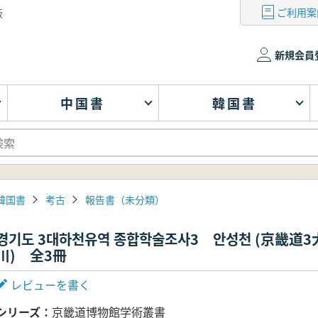
ご利用案
版
新規会員
中国書
韓国書
韓国書
考古
報告書（未分類）
경기도 3대하천유역 종합학술조사3 안성천 (京畿
川) 全3冊
レビューを書く
シリーズ
京畿道博物館学術叢書