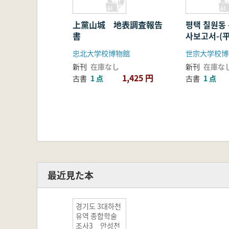
上黨山城 地表調査報告
평택 칠원동 
書
사보고서-(
瓦窯調査報告
忠北大学校博物館
世宗大学校博
新刊
在庫なし
新刊
在庫な
1,425 円
古書
1 点
古書
1 点
最近見た本
경기도 3대하천
유역 종합학술
조사3 안성천