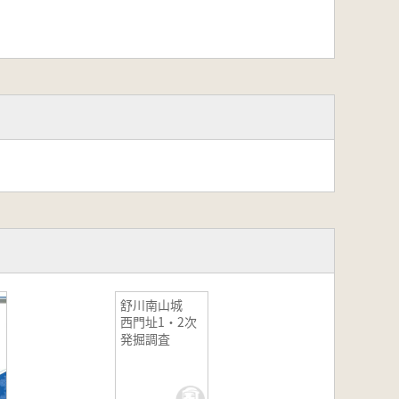
舒川南山城
西門址1・2次
発掘調査