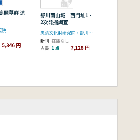
 高麗墓群 遺
舒川南山城 西門址1・
2次発掘調査
究院
忠清文化財研究院・舒川郡庁
新刊
在庫なし
5,346 円
7,128 円
古書
1 点