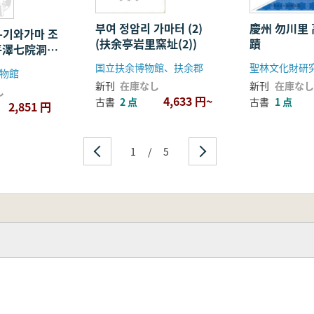
부여 정암리 가마터 (2)
慶州 勿川里
-기와가마 조
(扶余亭岩里窯址(2))
蹟
平澤七院洞 -
書-)
国立扶余博物館、扶余郡
聖林文化財研
物館
新刊
在庫なし
新刊
在庫なし
し
4,633 円~
古書
2 点
古書
1 点
2,851 円
1
/
5