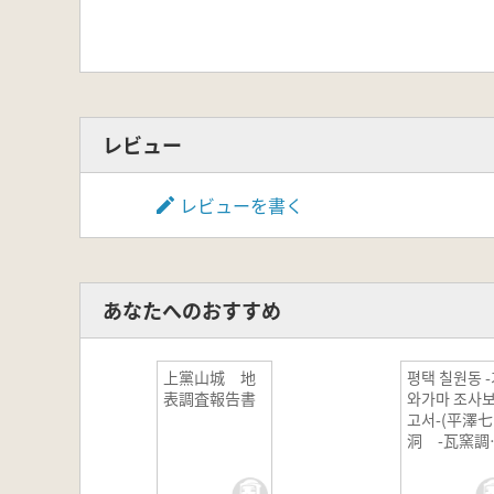
レビュー
レビューを書く
あなたへのおすすめ
上黨山城 地
평택 칠원동 -
表調査報告書
와가마 조사
고서-(平澤
洞 -瓦窯調
報告書-)