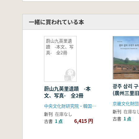
一緒に買われている本
蔚山九英里遺
蹟 -本文、写
真- 全2冊
광주 삼리 
蔚山九英里遺蹟 -本
(廣州三里旧
文、写真- 全2冊
中央文化財研究院・韓国土地公社
新刊
在庫な
新刊
在庫なし
古書
1 点
6,415 円
古書
1 点