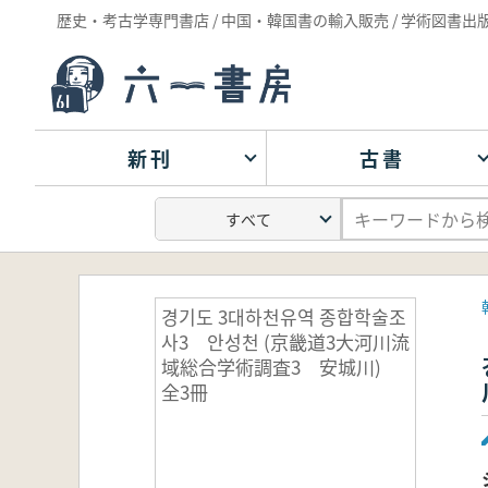
歴史・考古学専門書店 / 中国・韓国書の輸入販売 / 学術図書出
新刊
古書
경기도 3대하천유역 종합학술조
사3 안성천 (京畿道3大河川流
域総合学術調査3 安城川)
全3冊