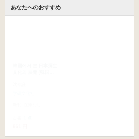
あなたへのおすすめ
韓國에서 본 日本彌生
황해북도 봉산군 천덕
韓國支石墓社
文化의 展開 (韓国か
리 신대동 고구려무덤
ら見た日本弥生文化
(黄海北道鳳山郡天徳
沈奉謹
東北亜歴史財団
李榮文
の展開)
里新岱洞高句麗墓)
学研文化社
東北亜歴史財団
学研文化社
新刊
在庫なし
新刊
1冊
新刊
在庫なし
11,000円
古書
1 点
古書
1 点
961 円
1,425 円