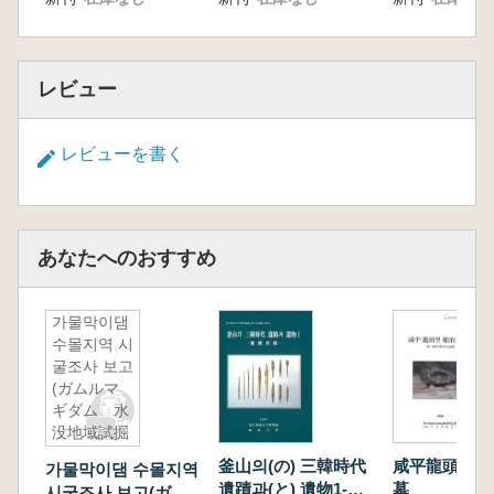
レビュー
レビューを書く
あなたへのおすすめ
가물막이댐
수몰지역 시
굴조사 보고
(ガムルマ
ギダム 水
没地域試掘
調査報告)
釜山의(の) 三韓時代
咸平龍頭里船
가물막이댐 수몰지역
遺蹟과(と) 遺物1-東
墓
시굴조사 보고(ガム