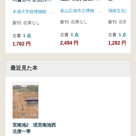
萊貝塚-
ルマギダム 水没地
釜山広域市立博物 福泉分館
湖南文化財研
木浦大学校博物館 韓国水資源公社
域試掘調査報告)
新刊
在庫なし
新刊
在庫なし
新刊
在庫なし
古書
1 点
古書
1 点
古書
1 点
2,494 円
1,282 円
1,782 円
最近見た本
宮南池2 現宮南池西
北便一帯