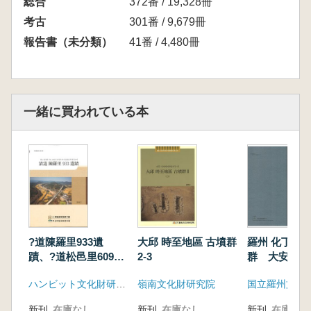
総合
372番 / 19,328冊
考古
301番 / 9,679冊
報告書（未分類）
41番 / 4,480冊
一緒に買われている本
?道陳羅里933遺
大邱 時至地區 古墳群
羅州 化丁里 
蹟、?道松邑里609遺
2-3
群 大安里 
蹟 全2冊
ハンビット文化財研究院
嶺南文化財研究院
国立羅州文化
新刊
在庫なし
新刊
在庫なし
新刊
在庫なし