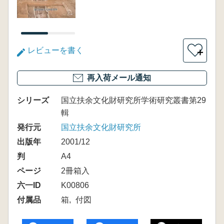
レビューを書く
＋
再入荷メール通知
シリーズ
国立扶余文化財研究所学術研究叢書第29
輯
発行元
国立扶余文化財研究所
出版年
2001/12
判
A4
ページ
2冊箱入
六一ID
K00806
付属品
箱
付図