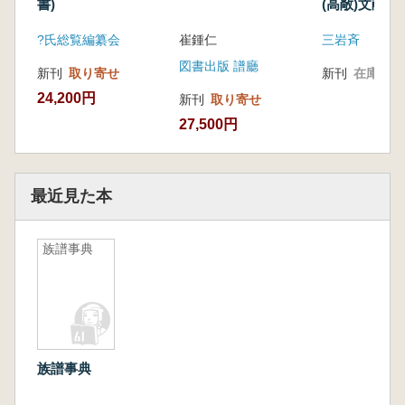
書)
(高敞)文献 
下 (古書)
?氏総覧編纂会
崔鍾仁
三岩斉
図書出版 譜廳
新刊
取り寄せ
新刊
在庫なし
24,200円
新刊
取り寄せ
27,500円
最近見た本
族譜事典
族譜事典