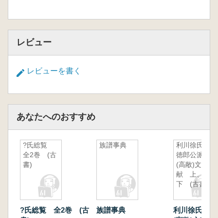
レビュー
レビューを書く
あなたへのおすすめ
?氏総覧
族譜事典
利川徐氏通
全2巻 (古
徳郎公派
書)
(高敞)文
献 上、
下 (古書)
?氏総覧 全2巻 (古
族譜事典
利川徐氏通徳