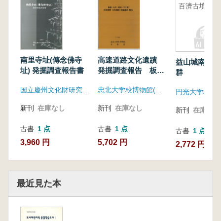
百濟古墳群
南里寺址(傳念佛寺
高速道路文化遺蹟
益山城南里百
址) 発掘調査報告書
発掘調査報告 板
群
橋〜久里・新曷〜半
国立慶州文化財研究所、慶州市
忠北大学校博物館(京畿道)
月間
新刊
在庫なし
新刊
在庫なし
新刊
在庫なし
古書
1 点
古書
1 点
古書
1 点
3,960 円
5,702 円
2,772 円
最近見た本