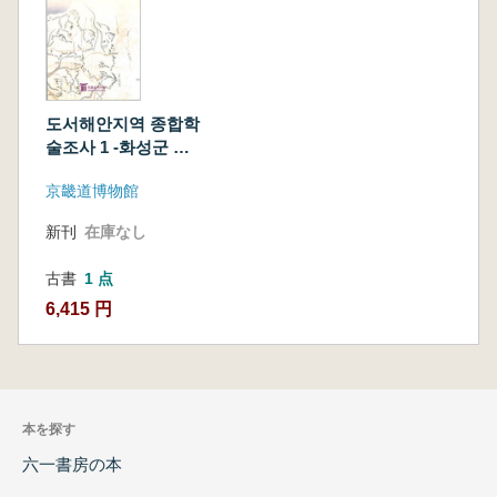
도서해안지역 종합학
술조사 1 -화성군 해
안지역- (島嶼海岸地
京畿道博物館
域総合学術調査1 -華
城郡海岸地域-)
新刊
在庫なし
古書
1 点
6,415 円
本を探す
六一書房の本