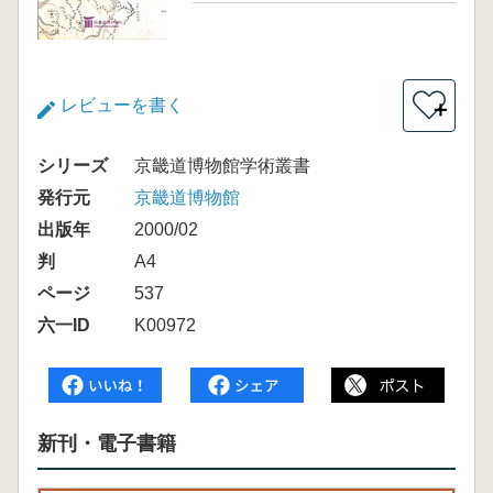
レビューを書く
＋
シリーズ
京畿道博物館学術叢書
発行元
京畿道博物館
出版年
2000/02
判
A4
ページ
537
六一ID
K00972
新刊・電子書籍