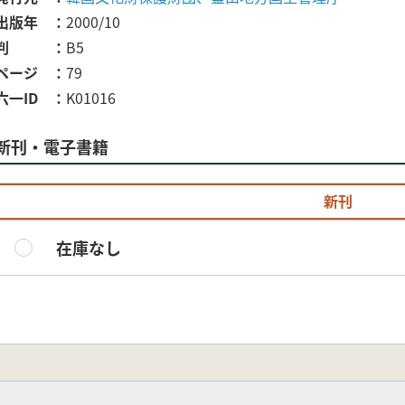
出版年
2000/10
判
B5
ページ
79
六一ID
K01016
新刊・電子書籍
新刊
在庫なし