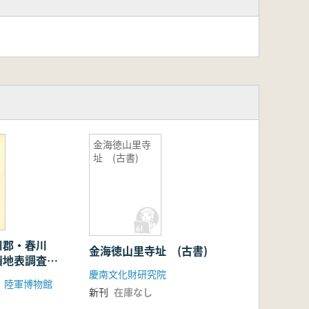
金海徳山里寺
址 (古書)
川郡・春川
金海徳山里寺址 (古書)
蹟地表調査報
慶南文化財研究院
 陸軍博物館
新刊
在庫なし