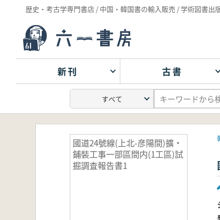
歴史・考古学専門書店 / 中国・韓国書の輸入販売 / 学術図書出
新刊
古書
國道24號線(上北-彦陽間)擴・
鋪裝工事一部區間内(1工區)試
掘調査報告書1