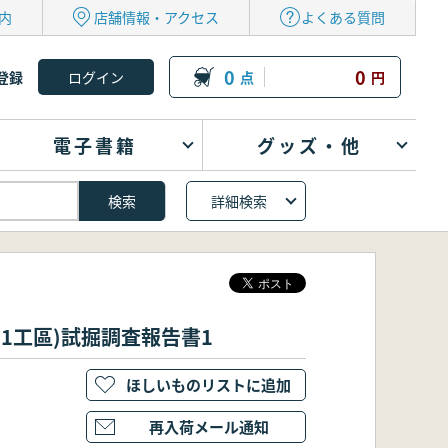
内
店舗情報・アクセス
よくある質問
0
0
登録
点
円
電子書籍
グッズ・他
詳細検索
(1工區)試掘調査報告書1
ほしいものリストに追加
再入荷メール通知