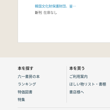
間内(1工區)試掘調査報
韓国文化財保護財団、釜山地方国土管理庁
告書1
新刊
在庫なし
本を探す
本を買う
六一書房の本
ご利用案内
ランキング
ほしい物リスト・書棚
特価図書
書店様へ
特集