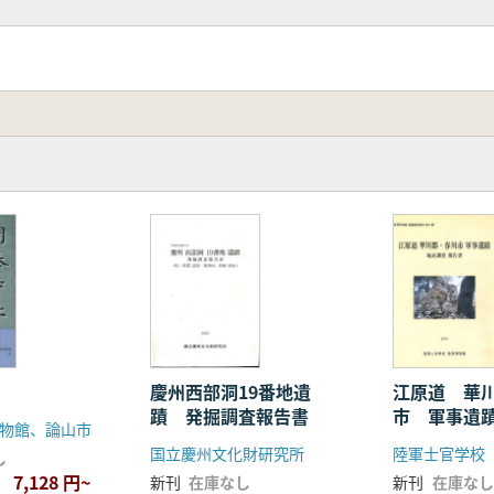
慶州西部洞19番地遺
江原道 華
蹟 発掘調査報告書
市 軍事遺
物館、論山市
告書
国立慶州文化財研究所
陸軍士官学校
し
7,128 円~
新刊
在庫なし
新刊
在庫なし