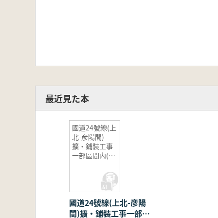
最近見た本
國道24號線(上
北-彦陽間)
擴・鋪裝工事
一部區間内(1
工區)試掘調査
報告書1
國道24號線(上北-彦陽
間)擴・鋪裝工事一部區