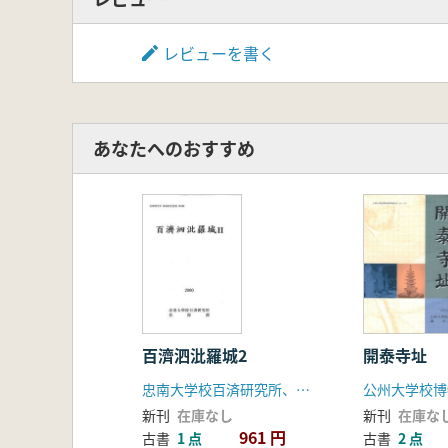
レビューを書く
あなたへのおすすめ
百濟泗沘羅城2
開泰寺址
忠南大学校百済研究所、扶餘郡
公州大学校博
新刊
在庫なし
新刊
在庫な
961 円
古書
1 点
古書
2 点