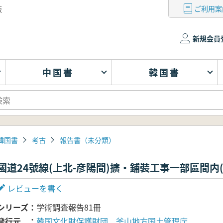
ご利用案
版
新規会員
中国書
韓国書
韓国書
考古
報告書（未分類）
國道24號線(上北-彦陽間)擴・鋪裝工事一部區間内
レビューを書く
シリーズ
学術調査報告81冊
発行元
韓国文化財保護財団、釜山地方国土管理庁