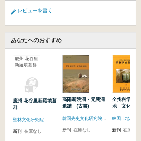
レビューを書く
あなたへのおすすめ
慶州 花谷里
新羅墳墓群
高陽新院洞・元興洞
全州科学産業
慶州 花谷里新羅墳墓
遺蹟 (古書)
地 文化遺蹟
群
査報告書
韓国先史文化研究院、韓国土地住宅公社
聖林文化研究院
新刊
在庫なし
新刊
在庫なし
新刊
在庫なし