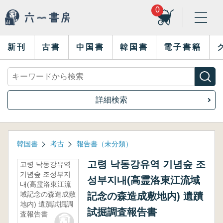
0
新刊
古書
中国書
韓国書
電子書籍
詳細検索
韓国書
考古
報告書（未分類）
고령 낙동강유역 기념숲 조
고령 낙동강유역
기념숲 조성부지
성부지내(高霊洛東江流域
내(高霊洛東江流
域記念の森造成敷
記念の森造成敷地内) 遺蹟
地内) 遺蹟試掘調
試掘調査報告書
査報告書