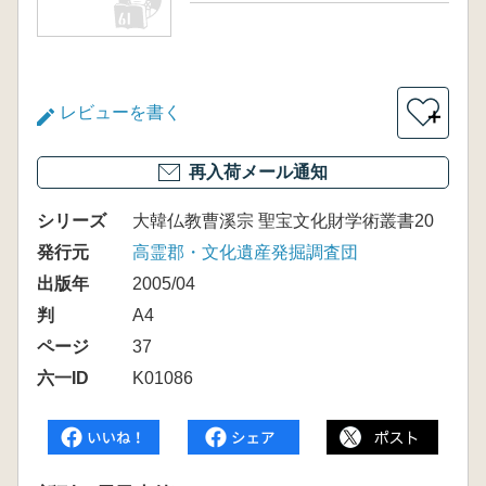
レビューを書く
＋
再入荷メール通知
シリーズ
大韓仏教曹溪宗 聖宝文化財学術叢書20
発行元
高霊郡・文化遺産発掘調査団
出版年
2005/04
判
A4
ページ
37
六一ID
K01086