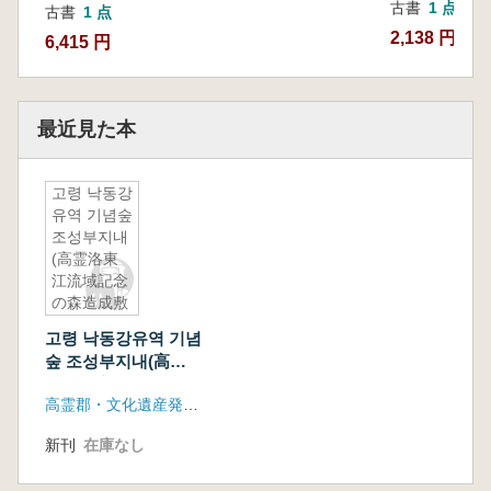
古書
1 点
古書
1 点
2,138 円
6,415 円
最近見た本
고령 낙동강
유역 기념숲
조성부지내
(高霊洛東
江流域記念
の森造成敷
地内) 遺蹟
고령 낙동강유역 기념
試掘調査報
숲 조성부지내(高霊
告書
洛東江流域記念の森
高霊郡・文化遺産発掘調査団
造成敷地内) 遺蹟試
掘調査報告書
新刊
在庫なし