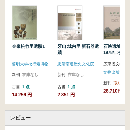
金泉松竹里遺蹟1
牙山 城内里 新石器遺
石峡遺址 19
蹟
1978年考古
告 上下
啓明大学校行素博物館、韓国土地公社大邱慶北地域本部
忠清南道歴史文化院、韓国電力公社
文物出版社
新刊
在庫なし
新刊
在庫なし
新刊
取り寄せ
古書
1 点
古書
1 点
28,710円
14,256 円
2,851 円
レビュー