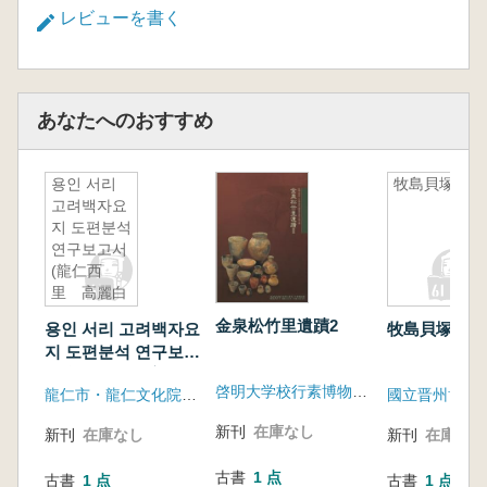
レビューを書く
あなたへのおすすめ
용인 서리
牧島貝塚
고려백자요
지 도편분석
연구보고서
(龍仁西
里 高麗白
磁窯址瓦片
金泉松竹里遺蹟2
용인 서리 고려백자요
牧島貝塚
分析研究報
지 도편분석 연구보고
告書)
서(龍仁西里 高麗白
啓明大学校行素博物館、韓国土地公社大邱慶北地域本部
龍仁市・龍仁文化院、驪州大学
國立晋州博物
磁窯址瓦片分析研究
報告書)
新刊
在庫なし
新刊
在庫なし
新刊
在庫なし
古書
1 点
古書
1 点
古書
1 点