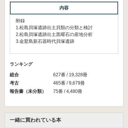
内容
附録
1.松島貝塚遺跡出土貝類の分類と検討
2.松島貝塚遺跡出土黒曜石の産地分析
3.金鰲島新石器時代貝塚遺跡
ランキング
総合
627番 / 19,328冊
考古
465番 / 9,679冊
報告書（未分類）
75番 / 4,480冊
一緒に買われている本