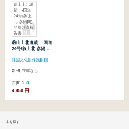
蔚山上北遺
蹟 -国道
24号線(上
北-彦陽間)
発掘調査報
告書
蔚山上北遺蹟 -国道
24号線(上北-彦陽間)
発掘調査報告書
韓国文化財保護財団、釜山地方国土管理庁
新刊
在庫なし
古書
1 点
4,950 円
本を探す