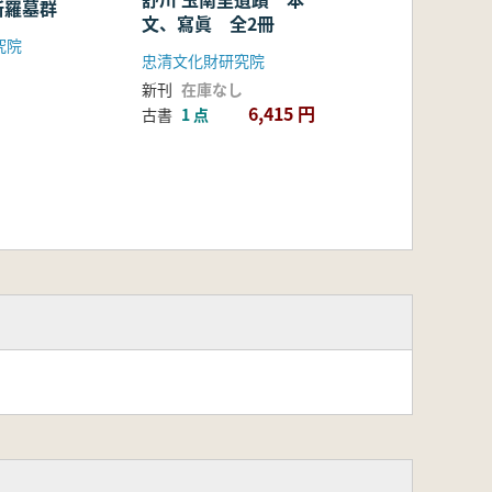
新羅墓群
文、寫眞 全2冊
究院
忠清文化財研究院
新刊
在庫なし
6,415 円
古書
1 点