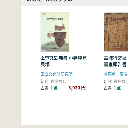
소연평도 패총 小延坪島
華城行宮址
貝塚
調査報告書
国立文化財研究所
水原市、漢陽
新刊
在庫なし
新刊
在庫な
3,920 円
古書
1 点
古書
1 点