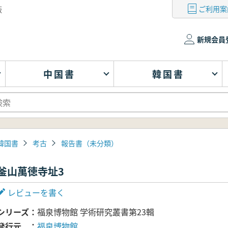
ご利用案
版
新規会員
中国書
韓国書
韓国書
考古
報告書（未分類）
釜山萬徳寺址3
レビューを書く
シリーズ
福泉博物館 学術研究叢書第23輯
発行元
福泉博物館