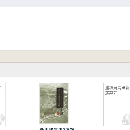
寺
浦項烏島里新
羅墓群
沃川加豊里2遺蹟