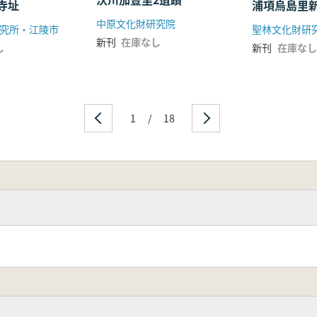
寺址
浦項烏島里
中原文化財研究院
究所・江陵市
聖林文化財研
新刊
在庫なし
し
新刊
在庫なし
1
/
18