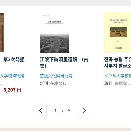
 第3次発掘
江陵下詩洞里遺蹟 (古
전곡 농협 주
書)
사부지 발굴
(全谷農協注
大学校博物館
芸脈文化財研究院
ソウル大学校
事敷地発掘
し
新刊
在庫なし
新刊
在庫なし
書) (古書)
3,207 円
1
/
5