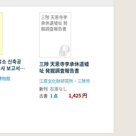
三陟 天恩寺李
承休遺墟址 発
掘調査報告書
유소 신축공
三陟 天恩寺李承休遺墟
조사 보고서
址 発掘調査報告書
油所新築工
博物館
江原文化財研究所・三陟市
調査報告
新刊
在庫なし
1,425 円
古書
1 点