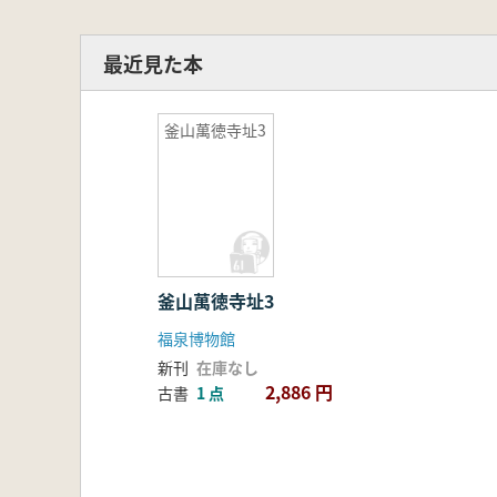
最近見た本
釜山萬徳寺址3
釜山萬徳寺址3
福泉博物館
新刊
在庫なし
2,886 円
古書
1 点