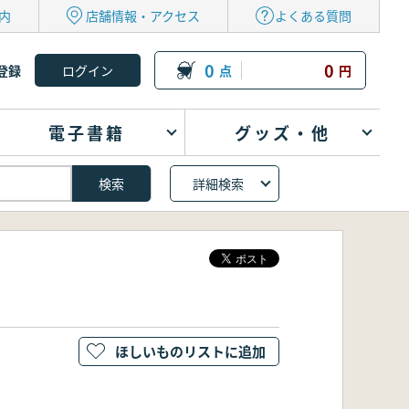
内
店舗情報・アクセス
よくある質問
0
0
登録
点
円
電子書籍
グッズ・他
詳細検索
ほしいものリストに追加