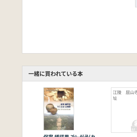
一緒に買われている本
江陵 屈山
址
保寧 蟻坪里 가느실골(カ