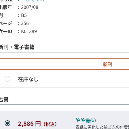
出版年
2007/08
判
B5
ページ
356
六一ID
K01389
新刊・電子書籍
新刊
在庫なし
古書
やや悪い
2,886 円
（税込）
表紙に劣化した輪ゴムの付着