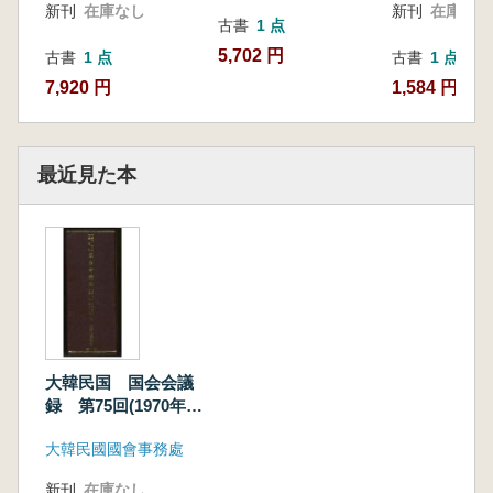
新刊
在庫なし
新刊
在庫なし
古書
1 点
5,702 円
古書
1 点
古書
1 点
7,920 円
1,584 円
最近見た本
大韓民国 国会会議
録 第75回(1970年)
から第100回(1978年)
大韓民國國會事務處
まで
新刊
在庫なし