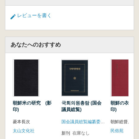
レビューを書く
あなたへのおすすめ
朝鮮米の研究 (影
국회의원총람 (国会
朝鮮の衣食住
印)
議員総覧)
印)
菱本長次
国会議員総覧編纂委員会
朝鮮総督府中
太山文化社
民俗苑
新刊
在庫なし