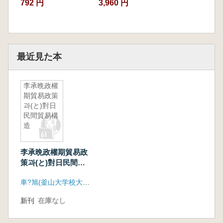
792 円
3,960 円
最近見た本
李承晩政權
期貿易政策
과(と)對日
民間貿易構
造
李承晩政權期貿易政
策과(と)對日民間貿
易構造
車?旭(釜山大学校大学院史学科)
新刊
在庫なし