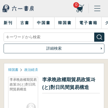
0
新刊
古書
中国書
韓国書
電子書籍
詳細検索
韓国書
政治経済
李承晩政權期貿易政策과
李承晩政權期貿易
政策과(と)對日民
(と)對日民間貿易構造
間貿易構造