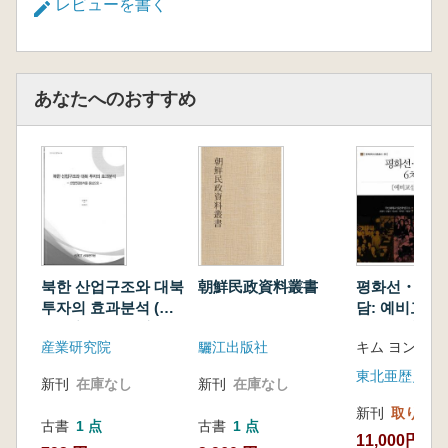
レビューを書く
あなたへのおすすめ
북한 산업구조와 대북
朝鮮民政資料叢書
평화선・북송
투자의 효과분석 (北
담: 예비교섭
朝鮮産業構造と対北
권 (平和線
産業研究院
驪江出版社
キム ヨンミ 
投資の効果分析)
会談:予備交
権)
東北亜歴史財
新刊
在庫なし
新刊
在庫なし
新刊
取り寄せ
古書
1 点
古書
1 点
11,000円