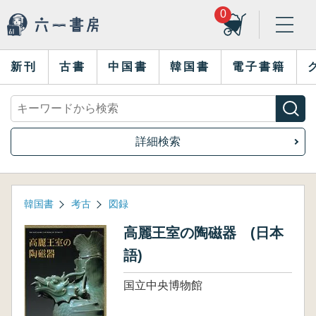
0
新刊
古書
中国書
韓国書
電子書籍
詳細検索
韓国書
考古
図録
高麗王室の陶磁器 (日本
語)
国立中央博物館