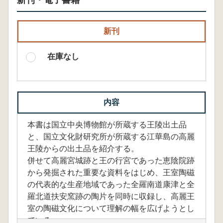
新刊・電子書籍
新刊
在庫なし
内容
本書は国立中央博物館が所蔵する王陵出土品
と、国立文化財研究所が所蔵する江華島の高麗
王陵からの出土品を紹介する。
併せて高麗宮城跡と王の行宮であった恵陰院跡
から発掘された重要な資料をはじめ、王室陶磁
の代表的な生産地域であった全羅南道康津と全
羅北道扶安窯跡の陶片を同時に収録し、高麗王
室の陶磁文化について理解の幅を広げようとし
ている。