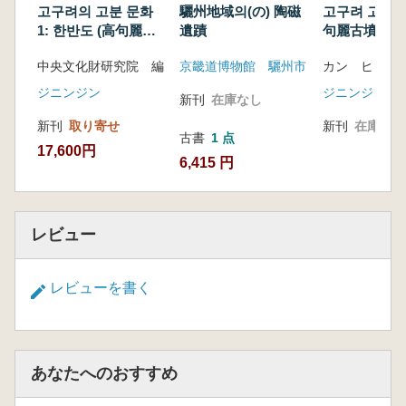
고구려의 고분 문화
驪州地域의(の) 陶磁
고구려 고분 연
1: 한반도 (高句麗の
遺蹟
句麗古墳研究
古墳文化1:韓半島)
中央文化財研究院 編
京畿道博物館 驪州市
カン ヒョン
ジニンジン
ジニンジン
新刊
在庫なし
新刊
取り寄せ
新刊
在庫なし
古書
1 点
17,600円
6,415 円
レビュー
レビューを書く
あなたへのおすすめ