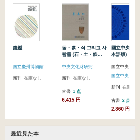
돌・흙・쇠 그리고 사
國立中央博物
鏡鑑
람들 (石・土・鉄そ
本語版) 20
して人々)
中央文化財研究
国立中央博物
国立慶州博物館
STONE・EARTH・
IRON & PEOPLE
新刊
在庫なし
新刊
在庫なし
新刊
在庫なし
古書
1 点
6,415 円
古書
2 点
2,860 円~
最近見た本