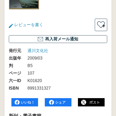
レビューを書く
＋
再入荷メール通知
発行元
通川文化社
出版年
2009/03
判
B5
ページ
107
六一ID
K01620
ISBN
8991331327