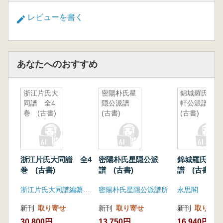
レビューを書く
あなたへのおすすめ
浙江片氏大
密陽朴氏星
錦城羅氏竹
同譜 全4
隠公派譜
軒公派譜
巻 (古書)
(古書)
(古書)
浙江片氏大同譜 全4
密陽朴氏星隠公派
錦城羅氏竹軒
巻 (古書)
譜 (古書)
譜 (古書)
浙江片氏大同譜編纂委員会
密陽朴氏星隠公派譜所
永思閣
新刊
取り寄せ
新刊
取り寄せ
新刊
取り寄せ
30,800円
13,750円
16,940円