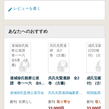
レビューを書く
あなたへのおすすめ
達城徐氏観
呉氏先賢遺
成氏宝鑑
察公派譜
跡 全2
(CD2枚
巻一〜六
巻 (古書)
付) (古書)
全6巻 (古
書)
達城徐氏観察公派
呉氏先賢遺跡 全2
成氏宝鑑 (C
譜 巻一〜六 全6
巻 (古書)
付) (古書)
巻 (古書)
達城徐氏監務公派宗会
呉氏先賢遺跡編纂委員会
韓国族譜編纂
新刊
在庫なし
新刊
取り寄せ
新刊
取り寄せ
33,000円
33,000円