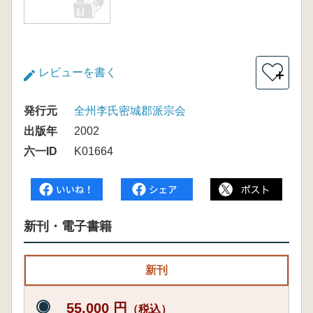
レビューを書く
＋
発行元
全州李氏密城郡派宗会
出版年
2002
六一ID
K01664
新刊・電子書籍
新刊
55,000 円
（税込）