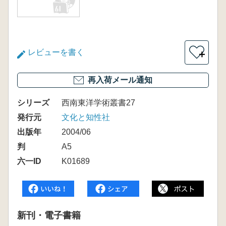
レビューを書く
＋
再入荷メール通知
シリーズ
西南東洋学術叢書27
発行元
文化と知性社
出版年
2004/06
判
A5
六一ID
K01689
新刊・電子書籍