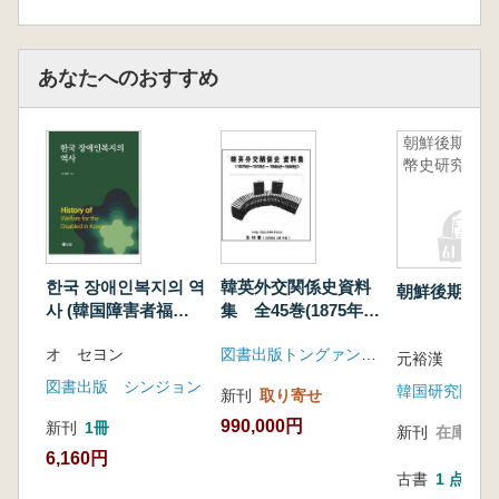
あなたへのおすすめ
朝鮮後期貨
幣史研究
한국 장애인복지의 역
韓英外交関係史資料
朝鮮後期貨幣
사 (韓国障害者福祉
集 全45巻(1875年〜
の歴史)
1910年、1945年〜
オ セヨン
図書出版トングァン文化社
1949年)索引1冊含む
元裕漢
図書出版 シンジョン
韓国研究院
新刊
取り寄せ
990,000円
新刊
1冊
新刊
在庫なし
6,160円
古書
1 点