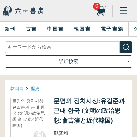
0
新刊
古書
中国書
韓国書
電子書籍
詳細検索
韓国書
歴史
문명의 정치사상:유길준과
문명의 정치사상:
유길준과 근대 한
근대 한국 (文明の政治思
국 (文明の政治思
想:兪吉濬と近代
想:兪吉濬と近代韓国)
韓国)
鄭容和