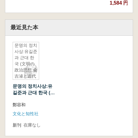
1,584 円
最近見た本
문명의 정치
사상:유길준
과 근대 한
국 (文明の
政治思想:兪
吉濬と近代
韓国)
문명의 정치사상:유
길준과 근대 한국 (文
明の政治思想:兪吉濬
鄭容和
と近代韓国)
文化と知性社
新刊
在庫なし