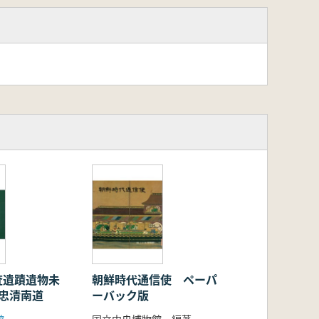
査遺蹟遺物未
朝鮮時代通信使 ペーパ
 忠清南道
ーバック版