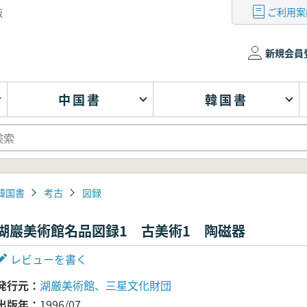
ご利用案
版
新規会員
中国書
韓国書
韓国書
考古
図録
湖巖美術館名品図録1 古美術1 陶磁器
レビューを書く
発行元
湖厳美術館、三星文化財団
出版年
1996/07