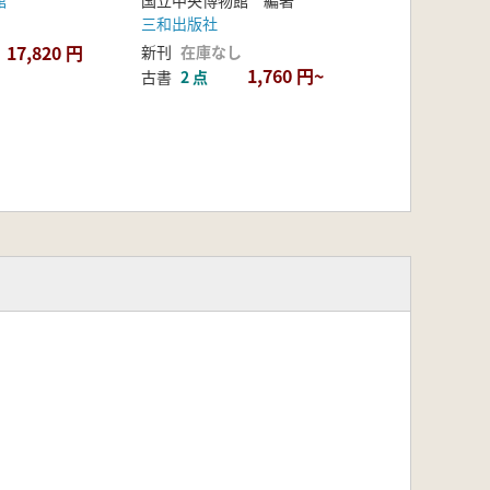
館
国立中央博物館 編著
三和出版社
17,820 円
新刊
在庫なし
1,760 円~
古書
2 点