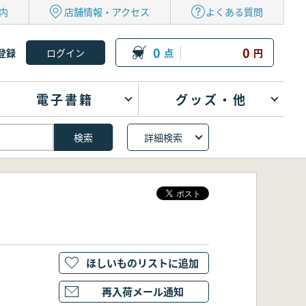
内
店舗情報・アクセス
よくある質問
0
0
登録
点
円
電子書籍
グッズ・他
詳細検索
ほしいものリストに追加
再入荷メール通知