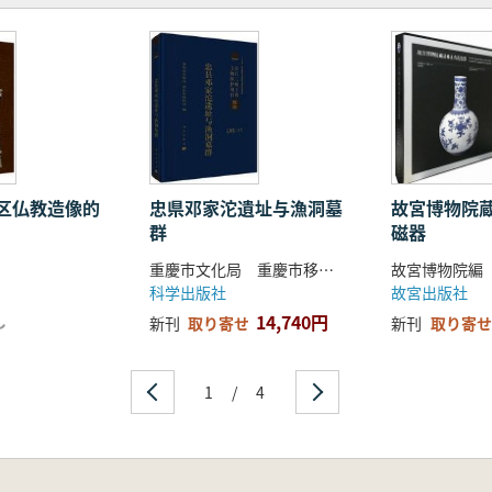
区仏教造像的
忠県邓家沱遺址与漁洞墓
故宮博物院
群
磁器
重慶市文化局 重慶市移民局
故宮博物院編
科学出版社
故宮出版社
14,740円
し
新刊
取り寄せ
新刊
取り寄せ
1
/
4