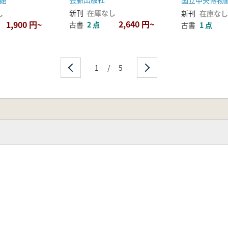
館
国立中央博物
新刊
在庫なし
し
新刊
在庫なし
2,640 円~
1,900 円~
古書
2 点
古書
1 点
1
/
5