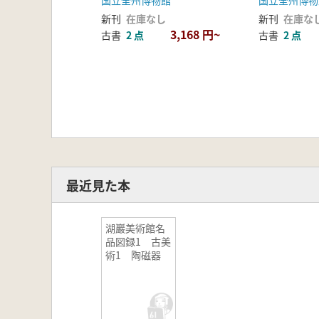
国立全州博物館
国立全州博物
新刊
在庫なし
新刊
在庫な
3,168 円~
古書
2 点
古書
2 点
最近見た本
湖巖美術館名
品図録1 古美
術1 陶磁器