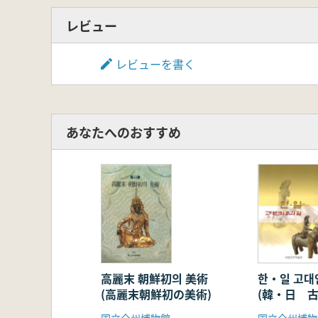
レビュー
レビューを書く
あなたへのおすすめ
高麗末 朝鮮初의 美術
한・일 고대
(高麗末朝鮮初の美術)
(韓・日 
生)