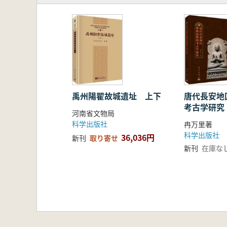
禹州陽翟故城遺址 上下
唐代長安地
考古学研究
河南省文物局
科学出版社
冉万里著
科学出版社
36,036円
新刊
取り寄せ
新刊
在庫な