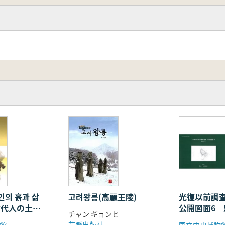
고려왕릉(高麗王陵)
인의 흙과 삶
光復以前調
古代人の土と
公開図面6
チャン ギョンヒ
芸脈出版社