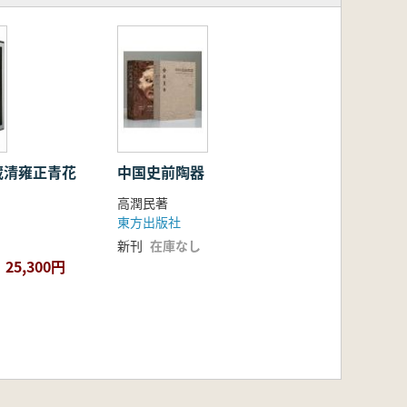
蔵清雍正青花
中国史前陶器
高潤民著
東方出版社
新刊
在庫なし
25,300円