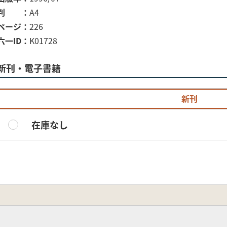
判
A4
ページ
226
六一ID
K01728
新刊・電子書籍
新刊
在庫なし