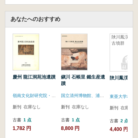
あなたへのおすすめ
陜川鳳渓里
古墳群
慶州 龍江洞苑池遺蹟
鎭川 石帳里 鐵生産遺
陜川鳳渓里古
蹟
嶺南文化財研究院・慶尚道慶州教育廳
国立清州博物館、浦項産業科学研究院
東亜大学校博
新刊
在庫なし
新刊
在庫なし
新刊
在庫なし
古書
1 点
古書
1 点
古書
2 点
1,782 円
8,800 円
4,400 円~