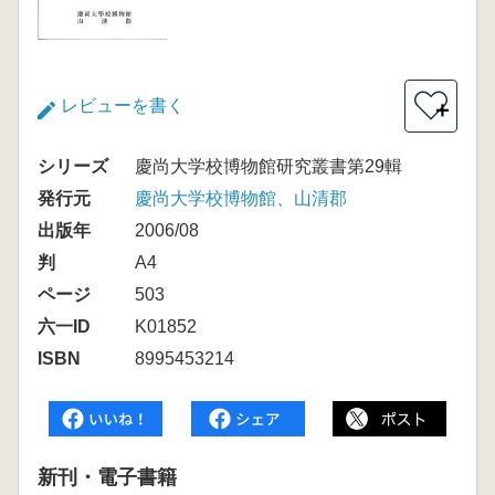
レビューを書く
＋
シリーズ
慶尚大学校博物館研究叢書第29輯
発行元
慶尚大学校博物館、山清郡
出版年
2006/08
判
A4
ページ
503
六一ID
K01852
ISBN
8995453214
新刊・電子書籍