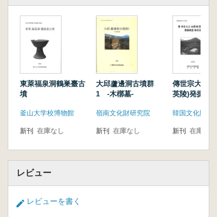
東萊福泉洞鶴巣臺古
大邱蘆邊洞古墳群
傳世宗大王初
墳
1 -木槨墓-
英陵)発掘調
釜山大学校博物館
嶺南文化財研究院
新刊
在庫なし
新刊
在庫なし
新刊
在庫なし
レビュー
レビューを書く