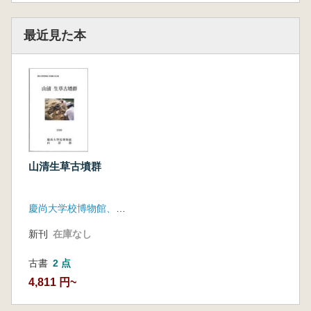
最近見た本
山清生草古墳群
慶尚大学校博物館、山清郡
新刊
在庫なし
古書
2 点
4,811 円~