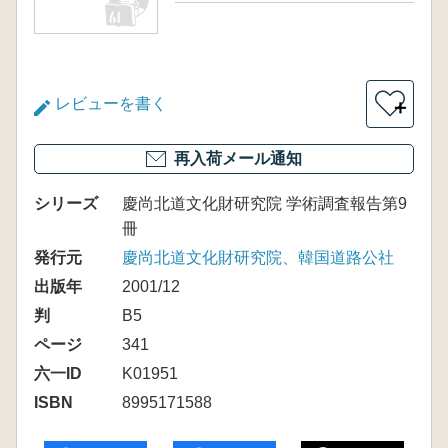
レビューを書く
＋
再入荷メール通知
シリーズ
慶尚北道文化財研究院 学術調査報告第9
冊
発行元
慶尚北道文化財研究院、韓国道路公社
出版年
2001/12
判
B5
ページ
341
六一ID
K01951
ISBN
8995171588