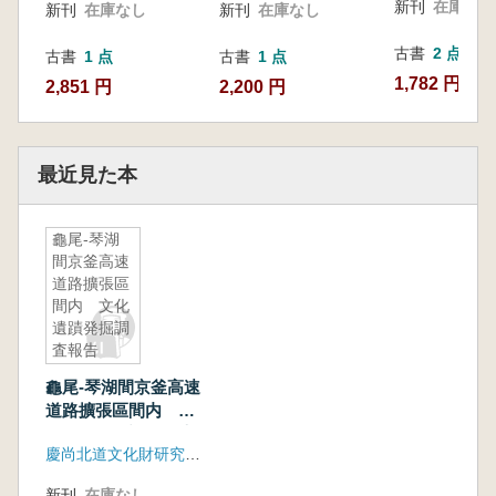
新刊
在庫なし
新刊
在庫なし
新刊
在庫なし
古書
2 点
古書
1 点
古書
1 点
1,782 円~
2,851 円
2,200 円
最近見た本
龜尾-琴湖
間京釜高速
道路擴張區
間内 文化
遺蹟発掘調
査報告
書 -漆谷
龜尾-琴湖間京釜高速
永梧里・龍
道路擴張區間内 文
山里・梧山
化遺蹟発掘調査報告
里遺蹟-
慶尚北道文化財研究院、韓国道路公社
書 -漆谷永梧里・龍
山里・梧山里遺蹟-
新刊
在庫なし