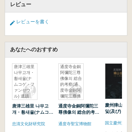
レビュー
レビューを書く
あなたへのおすすめ
唐津三雄里
通度寺金銅
나무고개・
阿彌陀三尊
황새울(ナ
佛像의 総合
ムコゲ・フ
的考察(通
ァンセウ
度寺金銅阿
ル) 遺蹟
彌陀三尊佛
像の総合的
慶州獐山古墳
唐津三雄里 나무고
通度寺金銅阿彌陀三
考察)
및(及び) 測
개・황새울(ナムコ
尊佛像의 総合的考察
告書 上、下
ゲ・ファンセウル)
(通度寺金銅阿彌陀三
忠清文化財研究院
通度寺聖宝博物館
遺蹟
尊佛像の総合的考察)