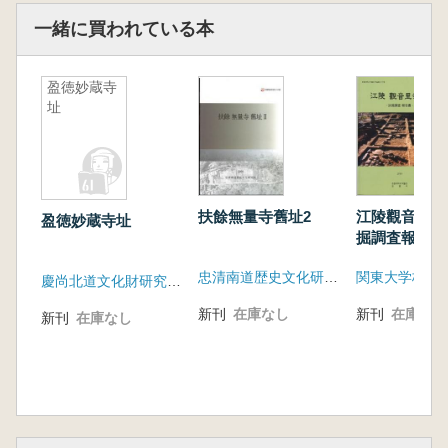
一緒に買われている本
盈徳妙蔵寺
址
扶餘無量寺舊址2
江陵觀音里寺
盈徳妙蔵寺址
掘調査報告書
忠清南道歴史文化研究院
慶尚北道文化財研究院・農業基盤公社盈徳支部
新刊
在庫なし
新刊
在庫なし
新刊
在庫なし