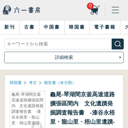
0
新刊
古書
中国書
韓国書
電子書籍
詳細検索
韓国書
考古
報告書（未分類）
龜尾-琴湖間京釜高速道路
龜尾-琴湖間京釜
高速道路擴張區間
擴張區間内 文化遺蹟発
内 文化遺蹟発掘
調査報告書 -漆
掘調査報告書 -漆谷永梧
谷永梧里・龍山
里・龍山里・梧山里遺蹟-
里・梧山里遺蹟-