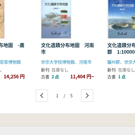
布地圖 -廣
文化遺蹟分布地圖 河南
文化遺蹟分
市
郡 1:10000
官窯博物館
世宗大学校博物館、河南市
驪州郡、世宗
し
新刊
在庫なし
新刊
在庫なし
14,256 円
11,404 円~
古書
2 点
古書
1 点
1
/
5