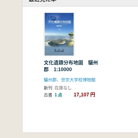
文化遺蹟分布地圖 驪州
郡 1:10000
驪州郡、世宗大学校博物館
新刊
在庫なし
17,107 円
古書
1 点