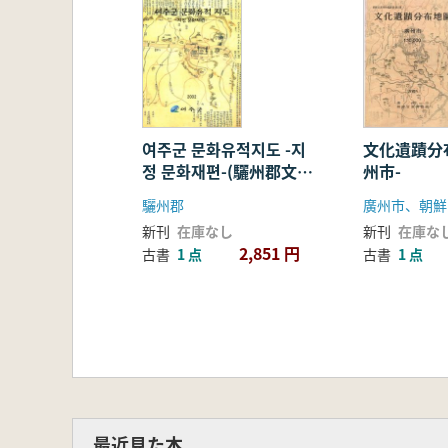
여주군 문화유적지도 -지
文化遺蹟分
정 문화재편-(驪州郡文化
州市-
遺蹟地図 -指定文化財
驪州郡
廣州市、朝鮮
編-)
新刊
在庫なし
新刊
在庫な
2,851 円
古書
1 点
古書
1 点
最近見た本