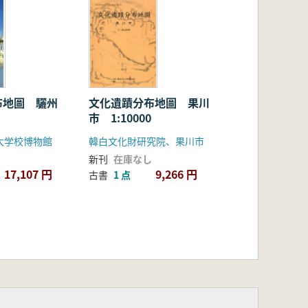
布地圖 驪州
文化遺蹟分布地圖 果川
市 1:10000
大学校博物館
韓白文化財研究院、果川市
新刊
在庫なし
17,107 円
9,266 円
古書
1 点