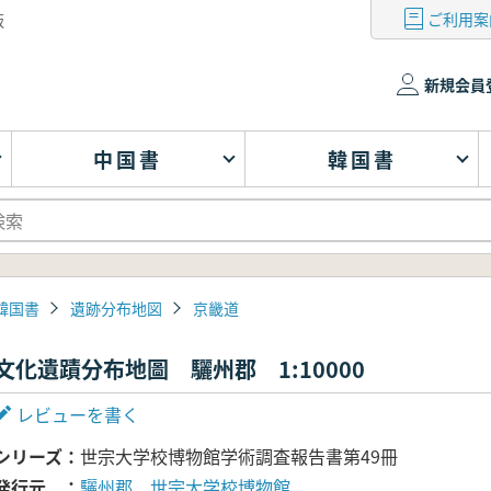
ご利用案
版
新規会員
中国書
韓国書
韓国書
遺跡分布地図
京畿道
文化遺蹟分布地圖 驪州郡 1:10000
レビューを書く
シリーズ
世宗大学校博物館学術調査報告書第49冊
発行元
驪州郡、世宗大学校博物館