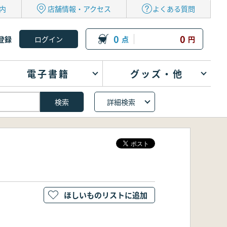
内
店舗情報・アクセス
よくある質問
0
0
登録
点
円
電子書籍
グッズ・他
詳細検索
ほしいものリストに追加