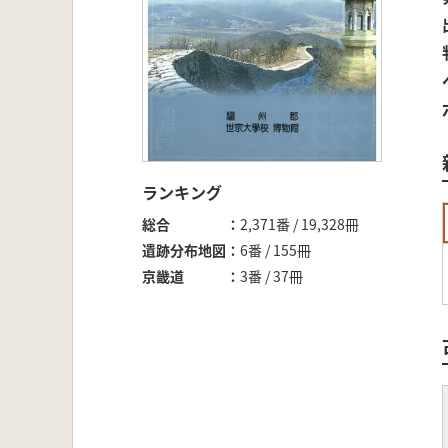
ランキング
総合
2,371番 / 19,328冊
遺跡分布地図
6番 / 155冊
京畿道
3番 / 37冊