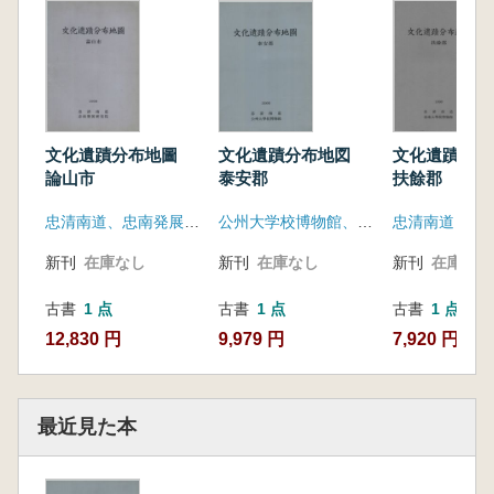
文化遺蹟分布地圖
文化遺蹟分布地図
文化遺蹟分
論山市
泰安郡
扶餘郡
忠清南道、忠南発展研究院
公州大学校博物館、忠清南道
新刊
在庫なし
新刊
在庫なし
新刊
在庫なし
古書
1 点
古書
1 点
古書
1 点
12,830 円
9,979 円
7,920 円
最近見た本