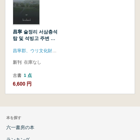
昌寧 술정리 서삼층석
탑 및 석빙고 주변 문
화유적 시・발굴조사
昌寧郡、ウリ文化財研究院
(昌寧述亭里西三層石
塔及び石氷庫周辺文
新刊
在庫なし
化遺蹟試・発掘調査)
古書
1 点
6,600 円
本を探す
六一書房の本
ランキング