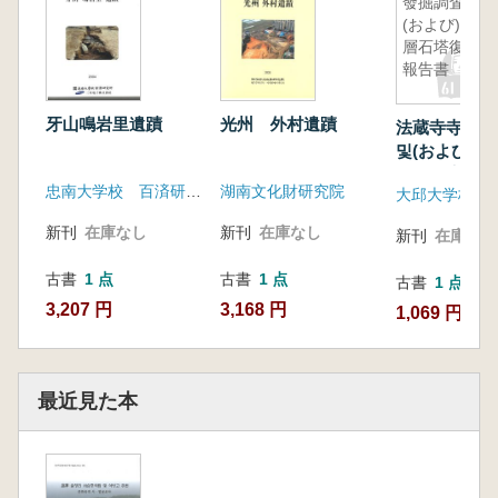
發掘調査 및
(および) 三
層石塔復元
報告書
牙山鳴岩里遺蹟
光州 外村遺蹟
法蔵寺寺域發
및(および) 
復元報告書
忠南大学校 百済研究所
湖南文化財研究院
新刊
在庫なし
新刊
在庫なし
新刊
在庫なし
古書
1 点
古書
1 点
古書
1 点
3,207 円
3,168 円
1,069 円
最近見た本