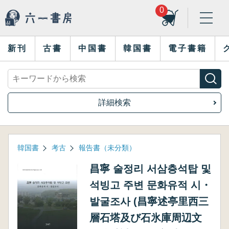
0
新刊
古書
中国書
韓国書
電子書籍
詳細検索
韓国書
考古
報告書（未分類）
昌寧 술정리 서삼층석탑 및
석빙고 주변 문화유적 시・
발굴조사 (昌寧述亭里西三
層石塔及び石氷庫周辺文