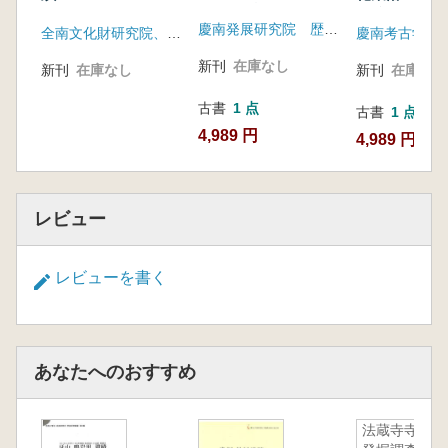
賢洞 消防道路区間内
路擴張區間内
慶南発展研究院 歴史文化センター
遺蹟) 2
全南文化財研究院、莞島郡
慶南考古学研
建立敷地発掘
告-
新刊
在庫なし
新刊
在庫なし
新刊
在庫なし
古書
1 点
古書
1 点
4,989 円
4,989 円
レビュー
レビューを書く
あなたへのおすすめ
法蔵寺寺域