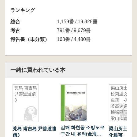
ランキング
総合
1,159番 / 19,328冊
考古
791番 / 9,679冊
報告書（未分類）
163番 / 4,480冊
一緒に買われている本
莞島 甫吉島
梁山所土里
尹善道遺蹟
松菊里文化
3
集落 -京
釜高速道路
擴張區間内
梁山IC建立
敷地発掘調
김해 화현동 소방도로
莞島 甫吉島 尹善道遺
梁山所土里松
査報告-
구간 내 유적(金海会
蹟3
化集落 -京