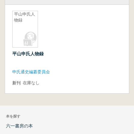
平山申氏人
物録
平山申氏人物録
申氏通史編纂委員会
新刊
在庫なし
本を探す
六一書房の本