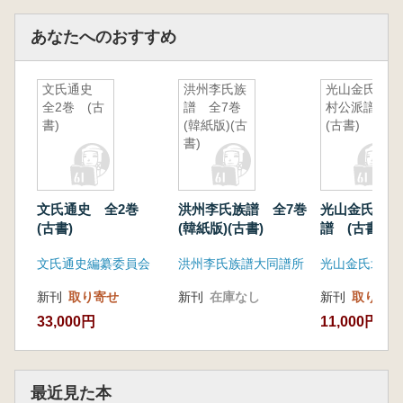
あなたへのおすすめ
文氏通史
洪州李氏族
光山金氏北
全2巻 (古
譜 全7巻
村公派譜
書)
(韓紙版)(古
(古書)
書)
文氏通史 全2巻
洪州李氏族譜 全7巻
光山金氏北村
(古書)
(韓紙版)(古書)
譜 (古書)
文氏通史編纂委員会
洪州李氏族譜大同譜所
新刊
取り寄せ
新刊
在庫なし
新刊
取り寄せ
33,000円
11,000円
最近見た本