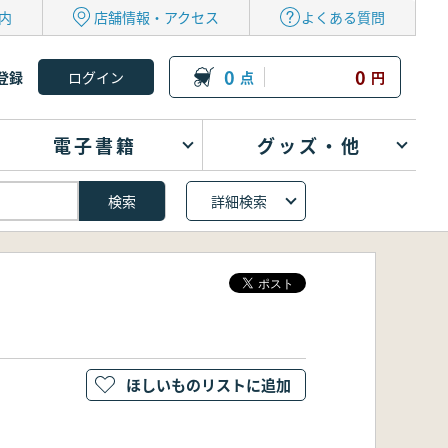
内
店舗情報・アクセス
よくある質問
0
0
登録
点
円
電子書籍
グッズ・他
詳細検索
ほしいものリストに追加