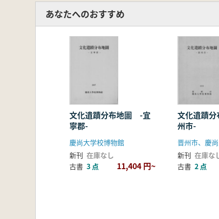
あなたへのおすすめ
文化遺蹟分布地圖 -宜
文化遺蹟分
寧郡-
州市-
慶尚大学校博物館
晋州市、慶尚
新刊
在庫なし
新刊
在庫な
11,404 円~
古書
3 点
古書
2 点