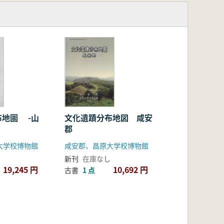
布地圖 -山
文化遺蹟分布地図 咸安
郡
大学校博物館
咸安郡、昌原大学校博物館
新刊
在庫なし
19,245 円
10,692 円
古書
1 点