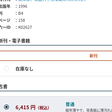
出版年
1996
判
B4
ページ
158
六一ID
K02627
新刊・電子書籍
新刊
在庫なし
古書
普通
6,415 円
（税込）
経年薄ヤケ、背表紙に薄汚れ