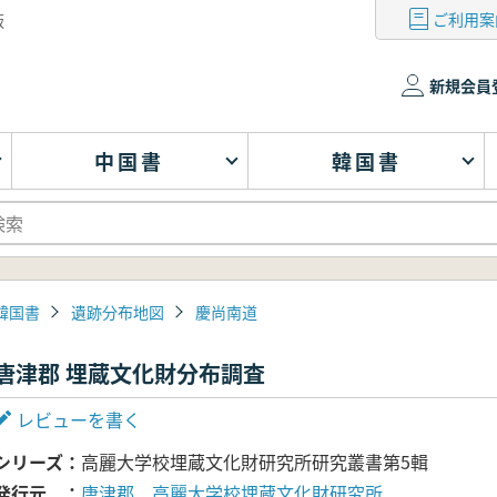
ご利用案
版
新規会員
中国書
韓国書
韓国書
遺跡分布地図
慶尚南道
唐津郡 埋蔵文化財分布調査
レビューを書く
シリーズ
高麗大学校埋蔵文化財研究所研究叢書第5輯
発行元
唐津郡、高麗大学校埋蔵文化財研究所