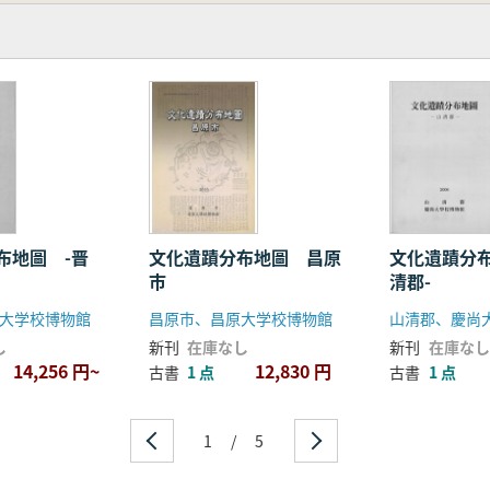
布地圖 -晋
文化遺蹟分布地圖 昌原
文化遺蹟分
市
清郡-
大学校博物館
昌原市、昌原大学校博物館
山清郡、慶尚
し
新刊
在庫なし
新刊
在庫なし
14,256 円~
12,830 円
古書
1 点
古書
1 点
1
/
5