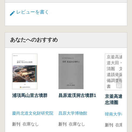
レビューを書く
あなたへのおすすめ
京釜高速鉄
道大田・忠
清圏 文化
遺蹟発掘予
備調査報告
書
浦項馬山里古墳群
昌原道渓洞古墳群1
京釜高速鉄道
忠清圏 文化
掘予備調査報
慶尚北道文化財研究院
昌原大学博物館
新刊
在庫なし
新刊
在庫なし
新刊
在庫なし