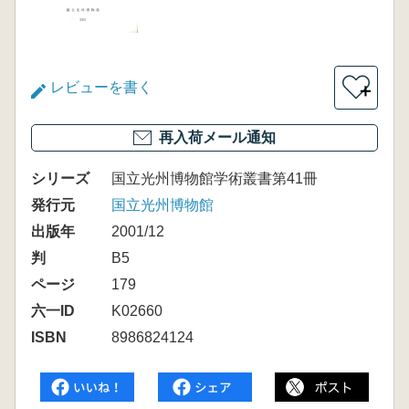
レビューを書く
＋
再入荷メール通知
シリーズ
国立光州博物館学術叢書第41冊
発行元
国立光州博物館
出版年
2001/12
判
B5
ページ
179
六一ID
K02660
ISBN
8986824124