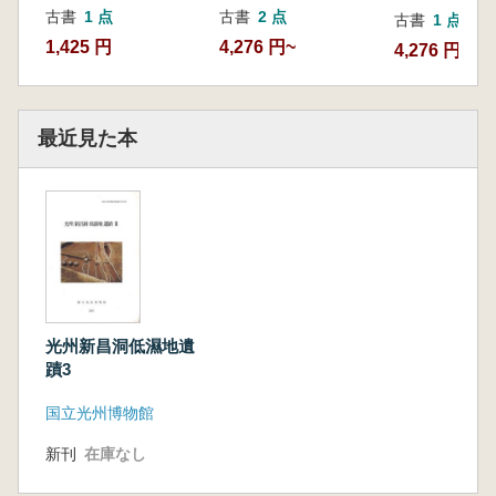
古書
1 点
古書
2 点
古書
1 点
1,425 円
4,276 円~
4,276 円
最近見た本
光州新昌洞低濕地遺
蹟3
国立光州博物館
新刊
在庫なし