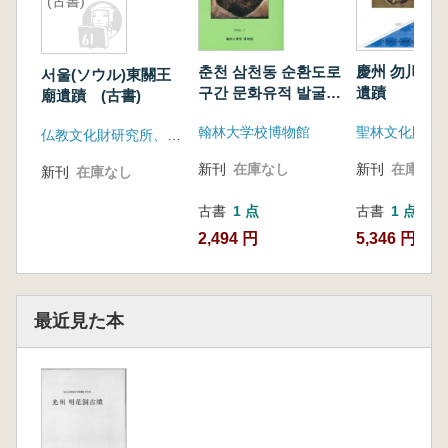
(古書)
춘천 삼천동 순환도로
慶州 勿川里 
서울(ソウル)東關王
구간 문화유적 발굴조
遺蹟
廟遺蹟 (古書)
사 보고서 (春川三川
翰林大学校博物館
聖林文化財研
洞循環道路区間文化
仏教文化財研究所、鍾路区庁
遺跡発掘調査報告書)
新刊
在庫なし
新刊
在庫なし
新刊
在庫なし
古書
1 点
古書
1 点
2,494 円
5,346 円
最近見た本