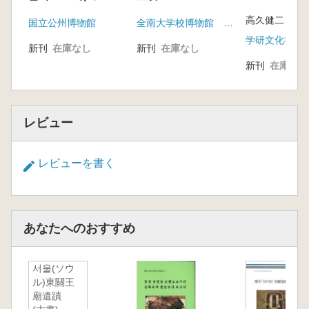
物分析報告書) 1
高久健二
国立公州博物館
全南大学校博物館 長城郡
学研文化社
新刊
在庫なし
新刊
在庫なし
新刊
在庫なし
レビュー
レビューを書く
あなたへのおすすめ
서울(ソウ
ル)東關王
廟遺蹟