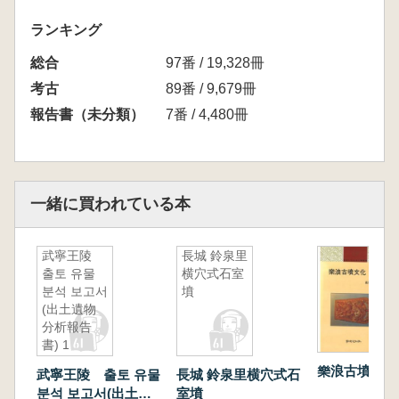
ランキング
総合
97番 / 19,328冊
考古
89番 / 9,679冊
報告書（未分類）
7番 / 4,480冊
一緒に買われている本
武寧王陵
長城 鈴泉里
출토 유물
横穴式石室
분석 보고서
墳
(出土遺物
分析報告
書) 1
樂浪古墳文化
武寧王陵 출토 유물
長城 鈴泉里横穴式石
분석 보고서(出土遺
室墳