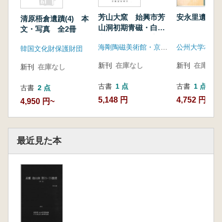
芳山大窯 始興市芳
安永里遺蹟
清原梧倉遺蹟(4) 本
山洞初期青磁・白磁
文・写真 全2冊
窯址発掘調査報告書
海剛陶磁美術館・京畿道始興市
韓国文化財保護財団
新刊
在庫なし
新刊
在庫なし
新刊
在庫なし
古書
1 点
古書
1 点
古書
2 点
5,148 円
4,752 円
4,950 円~
最近見た本