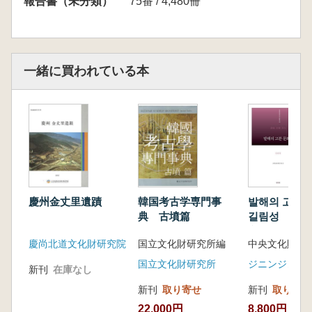
報告書（未分類）
75番 / 4,480冊
一緒に買われている本
慶州金丈里遺蹟
韓国考古学専門事
발해의 고분 문
典 古墳篇
길림성 (渤
文化2 吉林省
慶尚北道文化財研究院
国立文化財研究所編
中央文化財研
国立文化財研究所
ジニンジン
新刊
在庫なし
新刊
取り寄せ
新刊
取り寄せ
22,000円
8,800円