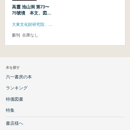
高靈 池山洞 第73〜
75號墳 本文、図
版 全2冊
大東文化財研究院、高霊郡大加耶博物館
新刊
在庫なし
本を探す
六一書房の本
ランキング
特価図書
特集
書店様へ