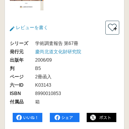
レビューを書く
＋
シリーズ
学術調査報告 第67冊
発行元
慶尚北道文化財研究院
出版年
2006/09
判
B5
ページ
2冊函入
六一ID
K03143
ISBN
8990010853
付属品
箱