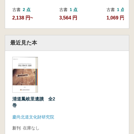
古書
2 点
古書
1 点
古書
1 点
2,138 円~
3,564 円
1,069 円
最近見た本
清道鳳岐里遺蹟 全2
巻
慶尚北道文化財研究院
新刊
在庫なし