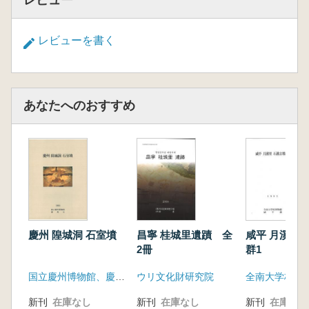
レビュー
レビューを書く
あなたへのおすすめ
慶州 隍城洞 石室墳
昌寧 桂城里遺蹟 全
咸平 月溪里 
2冊
群1
国立慶州博物館、慶州市
ウリ文化財研究院
新刊
在庫なし
新刊
在庫なし
新刊
在庫なし