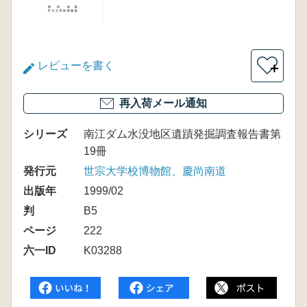
レビューを書く
＋
再入荷メール通知
シリーズ
南江ダム水没地区遺蹟発掘調査報告書第
19冊
発行元
世宗大学校博物館、慶尚南道
出版年
1999/02
判
B5
ページ
222
六一ID
K03288