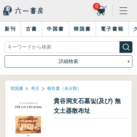
0
新刊
古書
中国書
韓国書
電子書籍
詳細検索
韓国書
考古
報告書（未分類）
貴谷洞支石墓및(及び) 無
文土器散布址