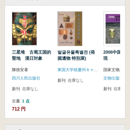
三星堆 古蜀王国的
발굴유물특별전 (発
2006中国重
聖地 漢日対象
掘遺物 特別展)
現
陳徳安著
東国大学校慶州キャンパス博物館
国家文物局
四川人民出版社
文物出版社
新刊
在庫なし
新刊
在庫なし
新刊
在庫なし
古書
1 点
712 円