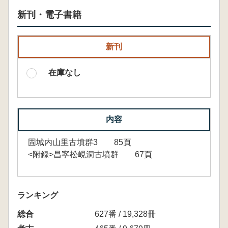
新刊・電子書籍
新刊
在庫なし
内容
固城内山里古墳群3 85頁
<附録>昌寧松峴洞古墳群 67頁
ランキング
総合
627番 / 19,328冊