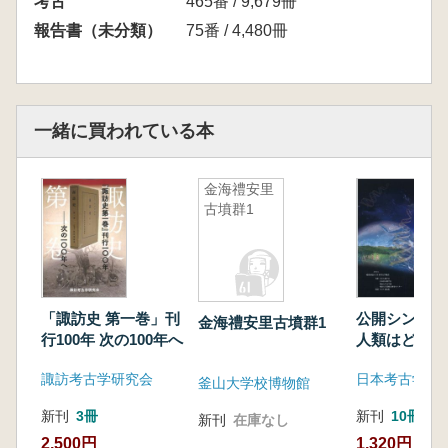
考古
465番 / 9,679冊
報告書（未分類）
75番 / 4,480冊
一緒に買われている本
金海禮安里
古墳群1
「諏訪史 第一巻」刊
公開シンポ
金海禮安里古墳群1
行100年 次の100年へ
人類はどこか
て、どこへ向
諏訪考古学研究会
日本考古学協
か
釜山大学校博物館
新刊
3冊
新刊
10冊以
新刊
在庫なし
2,500円
1,320円