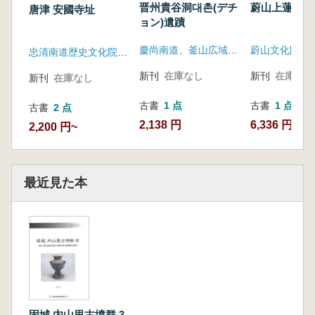
晋州貴谷洞대촌(デチ
蔚山上蓮岩遺
唐津 安國寺址
ョン)遺蹟
慶尚南道、釜山広域市立博物館福泉分館
蔚山文化財研
忠清南道歴史文化院・唐津郡
新刊
在庫なし
新刊
在庫なし
新刊
在庫なし
古書
1 点
古書
1 点
古書
2 点
2,138 円
6,336 円
2,200 円~
最近見た本
固城 内山里古墳群 3