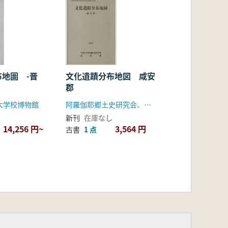
地圖 -晋
文化遺蹟分布地図 咸安
郡
大学校博物館
阿羅伽耶郷土史研究会、咸安郡
新刊
在庫なし
14,256 円~
3,564 円
古書
1 点