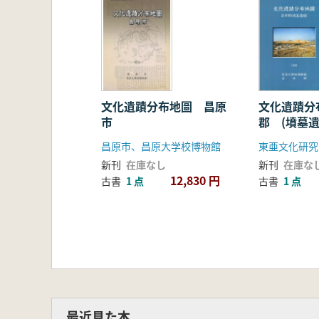
文化遺蹟分布地圖 昌原
文化遺蹟分
市
郡 (墳墓遺
昌原市、昌原大学校博物館
東亜文化研究
新刊
在庫なし
新刊
在庫な
12,830 円
古書
1 点
古書
1 点
最近見た本