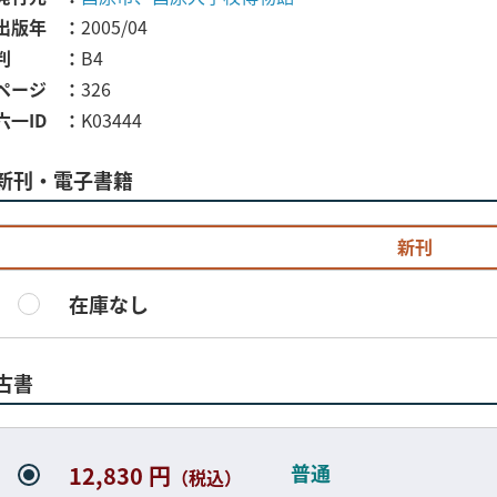
出版年
2005/04
判
B4
ページ
326
六一ID
K03444
新刊・電子書籍
新刊
在庫なし
古書
普通
12,830 円
（税込）