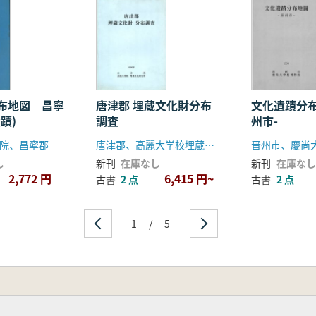
布地図 昌寧
唐津郡 埋蔵文化財分布
文化遺蹟分布
蹟)
調査
州市-
院、昌寧郡
唐津郡、高麗大学校埋蔵文化財研究所
晋州市、慶尚
し
新刊
在庫なし
新刊
在庫なし
2,772 円
6,415 円~
古書
2 点
古書
2 点
1
/
5