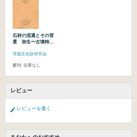
石材の流通とその背
景 弥生〜古墳時代
を中心に 発表要旨
埋蔵文化財研究会
集
新刊
在庫なし
レビュー
レビューを書く