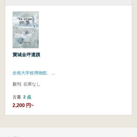
寶城金坪遺蹟
全南大学校博物館、宝城郡
新刊
在庫なし
古書
2 点
2,200 円~