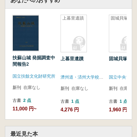
あなたへのおすすめ
上暮里遺蹟
固城貝塚
扶蘇山城 発掘調査中
上暮里遺蹟
固城貝塚
間報告2
国立扶餘文化財研究所
濟州道・済州大学校博物館
国立中央博物
新刊
在庫なし
新刊
在庫なし
新刊
在庫なし
古書
2 点
古書
1 点
古書
1 点
11,000 円~
4,276 円
1,960 円
最近見た本