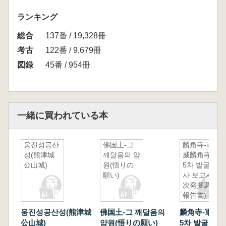
ランキング
総合
137番 / 19,328冊
考古
122番 / 9,679冊
図録
45番 / 954冊
一緒に買われている本
웅진성공산
佛国土-그
麟角寺-軍
성(熊津城
깨달음의 얌
威麟角寺
公山城)
원(悟りの
5차 발굴조
願い)
사 보고서(5
次発掘調査
報告書)-
웅진성공산성(熊津城
佛国土-그 깨달음의
麟角寺-軍
公山城)
얌원(悟りの願い)
5차 발굴조사