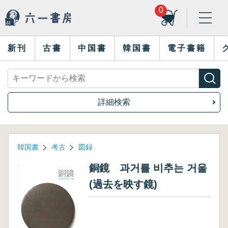
0
新刊
古書
中国書
韓国書
電子書籍
詳細検索
韓国書
考古
図録
銅鏡 과거를 비추는 거울
(過去を映す鏡)