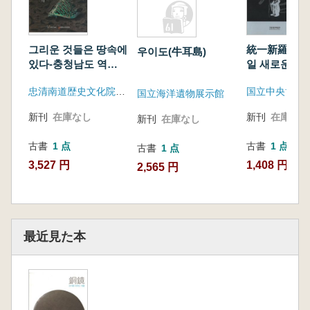
그리운 것들은 땅속에
統一新羅 첫 
우이도(牛耳島)
있다-충청남도 역사
일 새로운 나
문화원 신발굴 백제
ての統一、新
忠清南道歴史文化院、国立扶余博物館
国立中央博物
문화재 (懐かしいも
国立海洋遺物展示館
のは地中にある 忠清
新刊
在庫なし
新刊
在庫なし
新刊
在庫なし
南道歴史文化院新発
掘百済の文化財)
古書
1 点
古書
1 点
古書
1 点
3,527 円
1,408 円
2,565 円
最近見た本