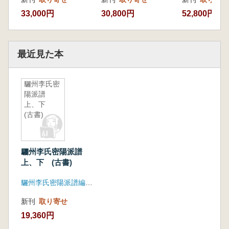
33,000円
30,800円
52,800円
最近見た本
驪州李氏密
陽派譜
上、下
(古書)
驪州李氏密陽派譜
上、下 (古書)
驪州李氏密陽派譜編刊委員会
新刊
取り寄せ
19,360円