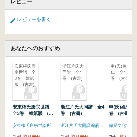
レビュー
レビューを書く
あなたへのおすすめ
安東権氏唐
浙江片氏大
申(氏)姓史
宗世譜 全
同譜 全4
伝 全4
3巻 韓紙
巻 (古書)
巻 (古書)
版 (古書)
安東権氏唐宗世譜
浙江片氏大同譜 全4
申(氏)姓史伝
全3巻 韓紙版 (古
巻 (古書)
巻 (古書)
書)
安東権氏唐宗世譜所
浙江片氏大同譜編纂委員会
保景文化社
新刊
取り寄せ
新刊
取り寄せ
新刊
取り寄せ