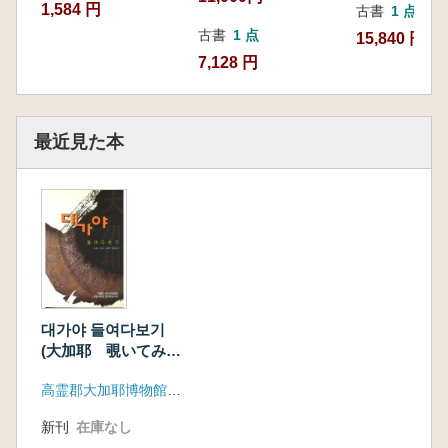
1,584 円
古書
1 点
古書
1 点
15,840 円
7,128 円
最近見た本
대가야 들여다보기
(大加耶 覗いてみ
る)
高霊郡大加耶博物館、啓明大学校韓国学研究院
新刊
在庫なし