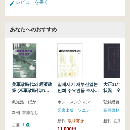
レビューを書く
あなたへのおすすめ
美軍政時代의 經濟政
일제시기 재부산일본
大正11年 
策 (米軍政時代の経
인회 주요인물 조사보
状況 全2巻 
済政策)
고 (日帝時期 在釜山
愈光浩 ほか
ホン スンクォン
朝鮮総督府警
日本人会主要人物調
査報告)
図書出版 ソニン
高麗書林
新刊
在庫なし
新刊
取り寄せ
新刊
在庫なし
古書
1 点
11,000円