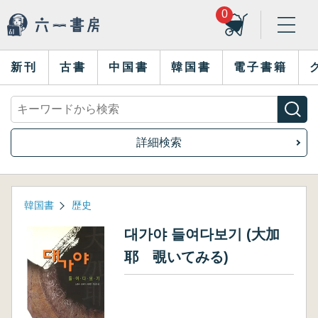
0
新刊
古書
中国書
韓国書
電子書籍
詳細検索
韓国書
歴史
대가야 들여다보기 (大加
耶 覗いてみる)