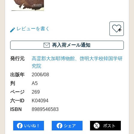
レビューを書く
＋
再入荷メール通知
発行元
高霊郡大加耶博物館、啓明大学校韓国学研
究院
出版年
2006/08
判
A5
ページ
269
六一ID
K04094
ISBN
8989546583