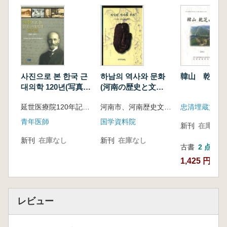
사진으로 본 한국 근
하남의 역사와 문화
韓山 乾芝山
대의학 120년(写真で
(河南の歴史と文
みる韓国近代医学
化) 21세기 하남시
延世医療院120年記念写真集編纂委員会 編
河南市、河南歴史文化研究会 編
120年) 1885〜1957
의 재발견(21世紀河
南市の再発見)
青年医師
国学資料院
新刊
在庫なし
新刊
在庫なし
新刊
在庫なし
古書
2 点
1,425 円~
レビュー