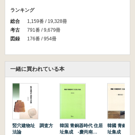
ランキング
総合
1,159番 / 19,328冊
考古
791番 / 9,679冊
図録
176番 / 954冊
一緒に買われている本
竪穴建物址 調査方
韓国 青銅器時代 住居
韓國 青銅器時
法論
址集成 -慶尚南
址集成 慶尚