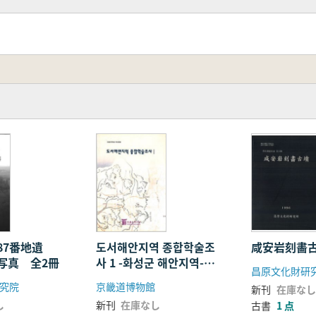
87番地遺
도서해안지역 종합학술조
咸安岩刻畵
写真 全2冊
사 1 -화성군 해안지역-
昌原文化財研
(島嶼海岸地域総合学術
究院
京畿道博物館
新刊
在庫なし
調査1 -華城郡海岸地域-)
し
新刊
在庫なし
古書
1 点