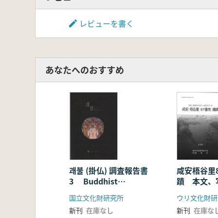
レビューを書く
あなたへのおすすめ
괘불 (掛仏) 調査報告書
咸安梧谷里
3 Buddhist
蹟 本文、
Ceremonial Paintings
国立文化財研究所
ウリ文化財研
3
新刊
在庫なし
新刊
在庫な