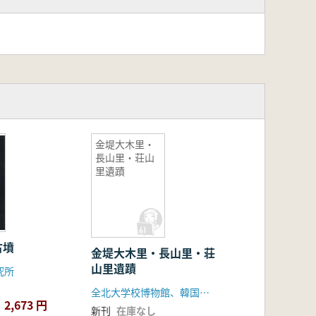
金堤大木里・
長山里・荘山
里遺蹟
古墳
金堤大木里・長山里・荘
山里遺蹟
究所
全北大学校博物館、韓国道路公社
2,673 円
新刊
在庫なし