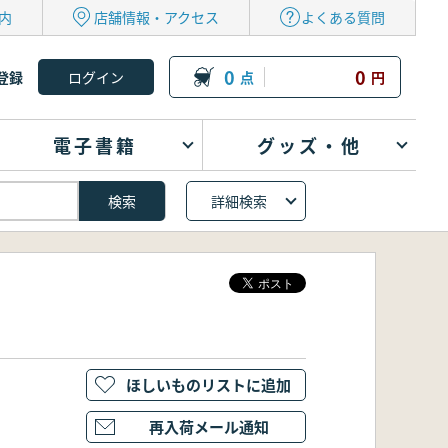
内
店舗情報・アクセス
よくある質問
0
0
登録
点
円
電子書籍
グッズ・他
詳細検索
ほしいものリストに追加
再入荷メール通知