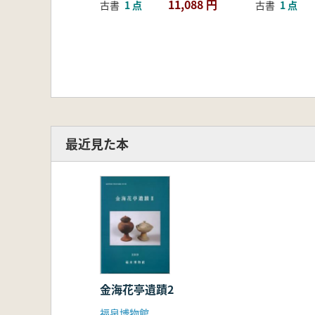
11,088 円
古書
1 点
古書
1 点
最近見た本
金海花亭遺蹟2
福泉博物館