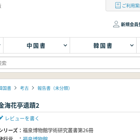
ご利用案
版
新規会員
中国書
韓国書
韓国書
考古
報告書（未分類）
金海花亭遺蹟2
レビューを書く
シリーズ
福泉博物館学術研究叢書第26冊
発行元
福泉博物館