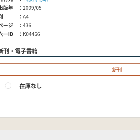
出版年
2009/05
判
A4
ページ
436
六一ID
K04466
新刊・電子書籍
新刊
在庫なし