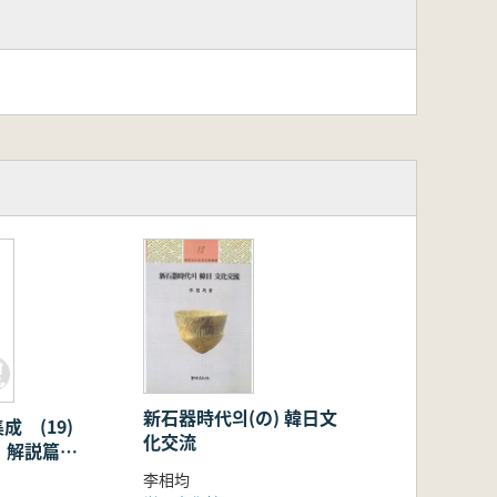
解
新石器時代의(の) 韓日文
成 (19)
化交流
 解説篇・
李相均