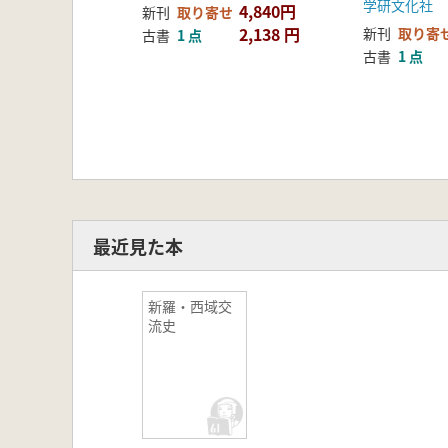
学研文化社
4,840円
新刊
取り寄せ
2,138 円
新刊
取り寄
古書
1 点
古書
1 点
最近見た本
新羅・西域交
流史