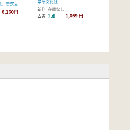
学研文化社
韓国国学振興院、青溟文化財団
新刊
在庫なし
6,160円
1,069 円
古書
1 点