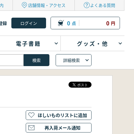
内
店舗情報・アクセス
よくある質問
0
0
登録
点
円
電子書籍
グッズ・他
詳細検索
ほしいものリストに追加
再入荷メール通知