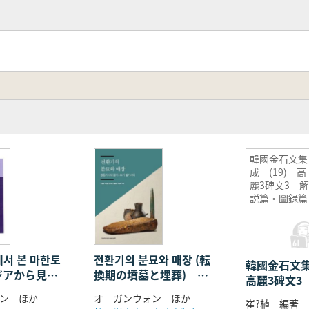
韓國金石文集
成 (19) 高
麗3碑文3 
説篇・圖録篇
서 본 마한토
전환기의 분묘와 매장 (転
韓國金石文集
ジアから見
換期の墳墓と埋葬) 青
高麗3碑文3
器)
銅器時代末期〜初期鉄器
圖録篇
ン ほか
オ ガンウォン ほか
崔?植 編著
時代