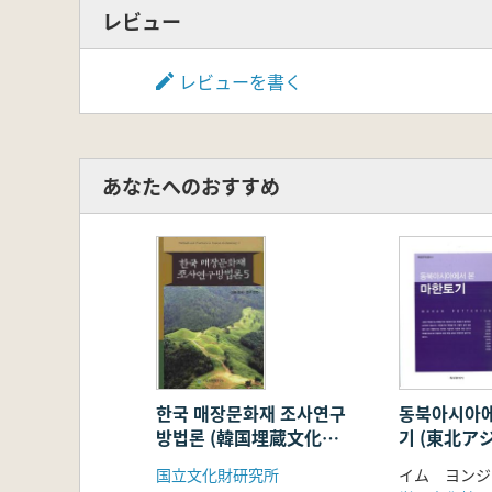
レビュー
レビューを書く
あなたへのおすすめ
한국 매장문화재 조사연구
동북아시아에
방법론 (韓国埋蔵文化財
기 (東北ア
調査研究方法論) 5
た 馬韓土
国立文化財研究所
イム ヨンジ