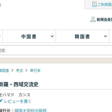
ご利用案
版
新規会員
中国書
韓国書
韓国書
考古
単行本
新羅・西域交流史
モハマド カンス
レビューを書く
発行元
檀国大学校出版部