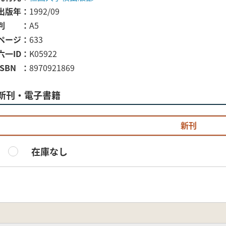
出版年
1992/09
判
A5
ページ
633
六一ID
K05922
ISBN
8970921869
新刊・電子書籍
新刊
在庫なし