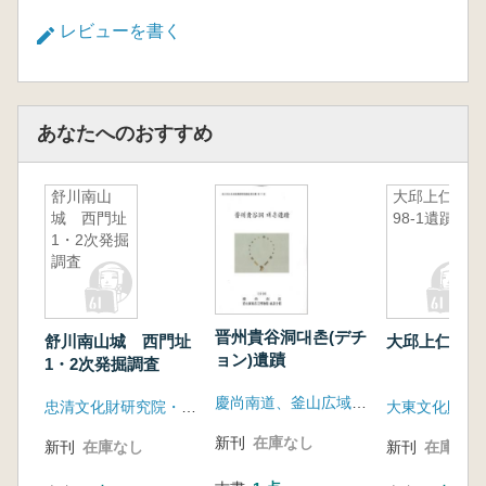
レビューを書く
あなたへのおすすめ
舒川南山
大邱上仁洞
城 西門址
98-1遺蹟
1・2次発掘
調査
晋州貴谷洞대촌(デチ
舒川南山城 西門址
大邱上仁洞98
ョン)遺蹟
1・2次発掘調査
慶尚南道、釜山広域市立博物館福泉分館
忠清文化財研究院・舒川郡庁
大東文化財研
新刊
在庫なし
新刊
在庫なし
新刊
在庫なし