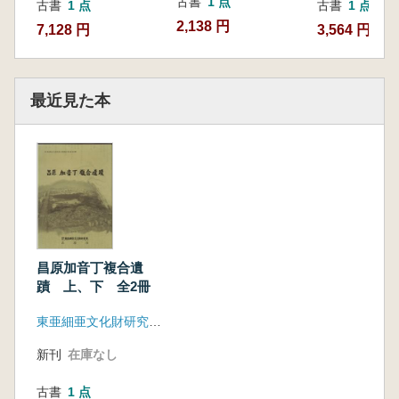
古書
1 点
古書
1 点
古書
1 点
2,138 円
7,128 円
3,564 円
最近見た本
昌原加音丁複合遺
蹟 上、下 全2冊
東亜細亜文化財研究院、昌原市
新刊
在庫なし
古書
1 点