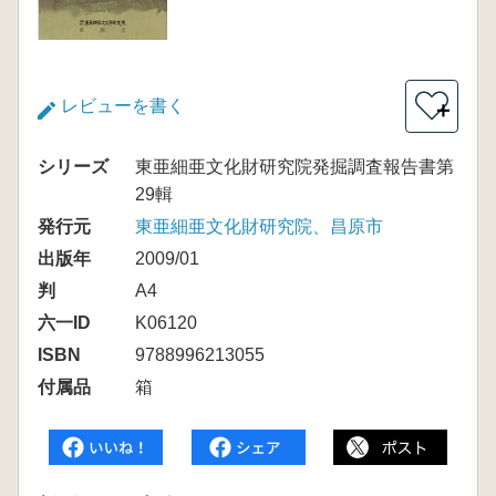
レビューを書く
＋
シリーズ
東亜細亜文化財研究院発掘調査報告書第
29輯
発行元
東亜細亜文化財研究院、昌原市
出版年
2009/01
判
A4
六一ID
K06120
ISBN
9788996213055
付属品
箱