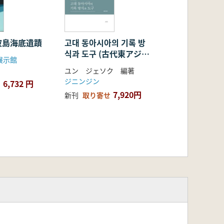
波島海底遺蹟
고대 동아시아의 기록 방
식과 도구 (古代東アジア
展示館
の記録方式と道具)
ユン ジェソク 編著
ジニンジン
6,732 円
7,920円
新刊
取り寄せ