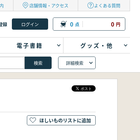
内
店舗情報・アクセス
よくある質問
0
0
登録
点
円
電子書籍
グッズ・他
詳細検索
ほしいものリストに追加