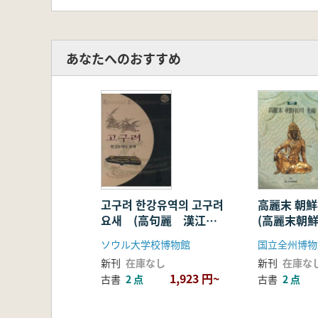
あなたへのおすすめ
고구려 한강유역의 고구려
高麗末 朝鮮
요새 (高句麗 漢江流
(高麗末朝鮮
域の高句麗要塞)
ソウル大学校博物館
国立全州博物
新刊
在庫なし
新刊
在庫な
1,923 円~
古書
2 点
古書
2 点