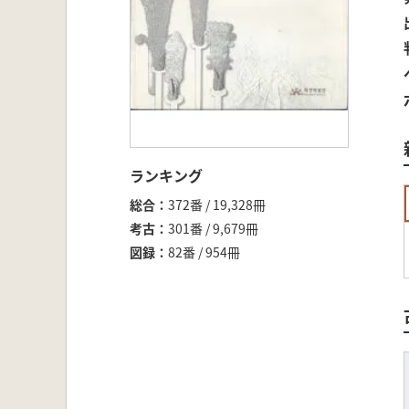
ランキング
総合
372番 / 19,328冊
考古
301番 / 9,679冊
図録
82番 / 954冊