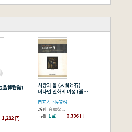
独
사람과 돌 (人間と石)
(独島博物館)
머나먼 진화의 여정 (遥か
なる進化の旅情)
国立大邱博物館
新刊
在庫なし
6,336 円
古書
1 点
1,282 円