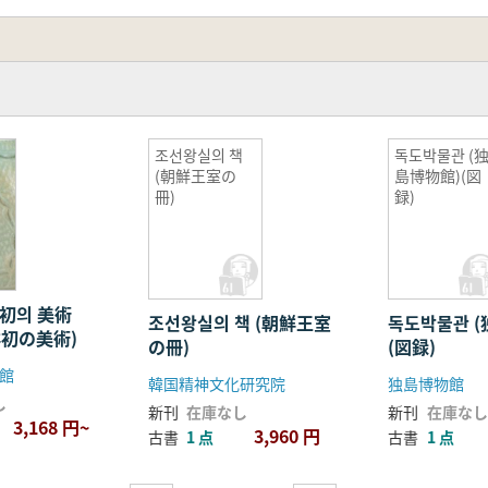
조선왕실의 책
독도박물관 (
(朝鮮王室の
島博物館)(図
冊)
録)
初의 美術
조선왕실의 책 (朝鮮王室
독도박물관 
初の美術)
の冊)
(図録)
館
韓国精神文化研究院
独島博物館
し
新刊
在庫なし
新刊
在庫なし
3,168 円~
3,960 円
古書
1 点
古書
1 点