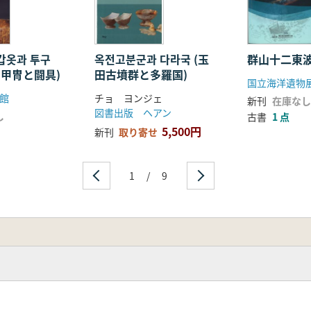
갑옷과 투구
옥전고분군과 다라국 (玉
群山十二東
の甲冑と闘具)
田古墳群と多羅国)
国立海洋遺物
館
チョ ヨンジェ
新刊
在庫なし
図書出版 ヘアン
し
古書
1 点
5,500円
新刊
取り寄せ
1
/
9