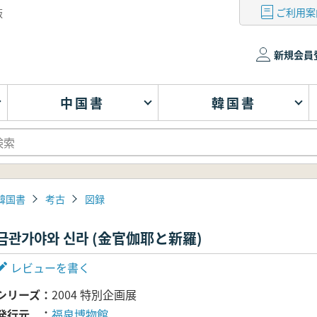
ご利用案
版
新規会員
中国書
韓国書
韓国書
考古
図録
금관가야와 신라 (金官伽耶と新羅)
レビューを書く
シリーズ
2004 特別企画展
発行元
福泉博物館