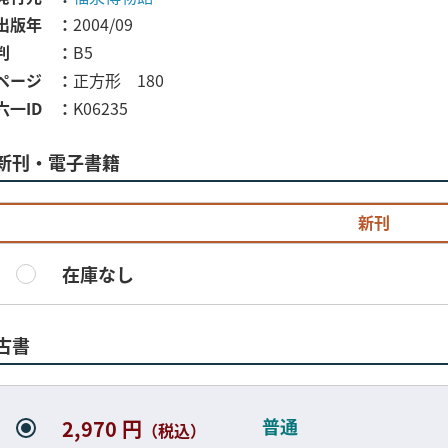
出版年
2004/09
判
B5
ページ
正方形 180
六一ID
K06235
新刊・電子書籍
新刊
在庫なし
古書
普通
2,970 円
（税込）