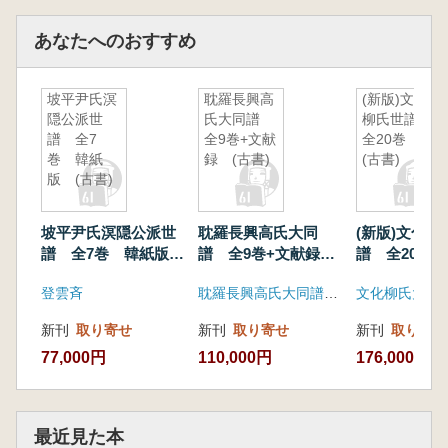
あなたへのおすすめ
坡平尹氏溟
耽羅長興高
(新版)文化
隠公派世
氏大同譜
柳氏世譜
譜 全7
全9巻+文献
全20巻
巻 韓紙
録 (古書)
(古書)
版 (古書)
坡平尹氏溟隠公派世
耽羅長興高氏大同
(新版)文化柳
譜 全7巻 韓紙版
譜 全9巻+文献録
譜 全20巻 
(古書)
(古書)
登雲斉
耽羅長興高氏大同譜編纂委員会
文化柳氏大宗
新刊
取り寄せ
新刊
取り寄せ
新刊
取り寄せ
77,000円
110,000円
176,000円
最近見た本